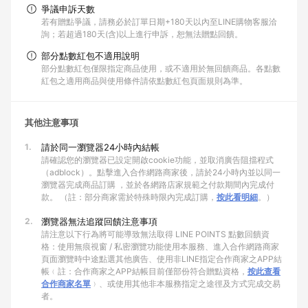
爭議申訴天數
若有贈點爭議，請務必於訂單日期+180天以內至LINE購物客服洽
詢；若超過180天(含)以上進行申訴，恕無法贈點回饋。
部分點數紅包不適用說明
部分點數紅包僅限指定商品使用，或不適用於無回饋商品。各點數
紅包之適用商品與使用條件請依點數紅包頁面規則為準。
其他注意事項
1.
請於同一瀏覽器24小時內結帳
請確認您的瀏覽器已設定開啟cookie功能，並取消廣告阻擋程式
（adblock）。點擊進入合作網路商家後，請於24小時內並以同一
瀏覽器完成商品訂購 ，並於各網路店家規範之付款期間內完成付
款。 （註：部分商家需於特殊時限內完成訂購，
按此看明細
。）
2.
瀏覽器無法追蹤回饋注意事項
請注意以下行為將可能導致無法取得 LINE POINTS 點數回饋資
格：使用無痕視窗 / 私密瀏覽功能使用本服務、進入合作網路商家
頁面瀏覽時中途點選其他廣告、使用非LINE指定合作商家之APP結
帳﹙註：合作商家之APP結帳目前僅部份符合贈點資格，
按此查看
合作商家名單
﹚、或使用其他非本服務指定之途徑及方式完成交易
者。