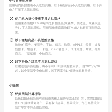
不符合賺點資格
使用站內折扣優惠不具返點資格
以下種類商品不具返點資格
以下身
份之訂單不具返點資格
使用站內折扣優惠不具返點資格
使用東森購物ETMall站內之折扣優惠(東森幣、樂透金、東森現金
券)，不具返點資格。詳細請依東森購物ETMall之結帳頁面顯示為
主。
以下種類商品不具返點資格
旅遊/住宿券、餐票券、手錶、精品、珠寶、APPLE、愛買、虛擬
點數卡、悠遊卡、一卡通、icash愛金卡、環球嚴選、商城、專案
商品、「草莓網」全館商品。
以下身份之訂單不具返點資格
以網連通身份結帳，將不享有LINE購物點數回饋。 自2025/2/26
起，以企業福委身份結帳，將不再享有LINE購物點數回饋。
小提醒
點數回饋計算標準
點數回饋會扣除所有折扣優惠後之最終發票金額計算，實際回饋請
依LINE購物通知為主。若有取消訂單、整單退貨、部份商品退貨，
該訂單皆不符合贈點資格。