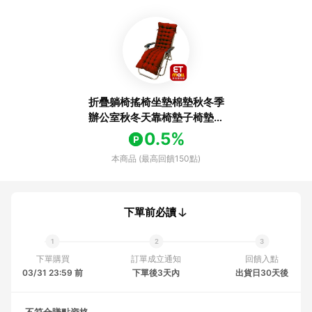
折疊躺椅搖椅坐墊棉墊秋冬季
辦公室秋冬天靠椅墊子椅墊加
厚加長
0.5%
本商品 (最高回饋150點)
下單前必讀
下單購買
訂單成立通知
回饋入點
03/31 23:59 前
下單後3天內
出貨日30天後