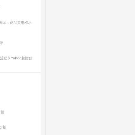
點
板/顯示；商品賣場標示
為準
動享Yahoo超贈點
回饋
折抵