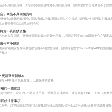
商品不具回饋資格
大宗採購或批發轉賣不具回饋資格
購物時點擊任何廣告不予贈
店」商品不具回饋資格
票券/儲值金/虛擬點數/黃金/電玩/遊戲/相機/單眼/鏡頭/拍立得/內接硬碟/外接硬碟/主機
店名稱者(指定活動店家除外)
轉賣不具回饋資格
定您為大宗採購、批發轉賣而非最終消費使用者，相關認定以Yahoo購物中心之認定
廣告不予贈點
版或電腦版首頁等廣告網址將不符贈點資格；購物時若點擊Yahoo奇摩APP的購回饋活
點資格
P 更新至最新版本
與 APP 版本為最新版，以確保導購資格
使用同一瀏覽器
購物前往網站，並於 24 小時內使用同一瀏覽器完成結帳，才可享有 LINE POINTS 點數
等回饋注意事項
為準。訂單回饋金額將扣除運費/購物金/超贈點/福利金/紅利折抵/折價券等虛擬貨幣