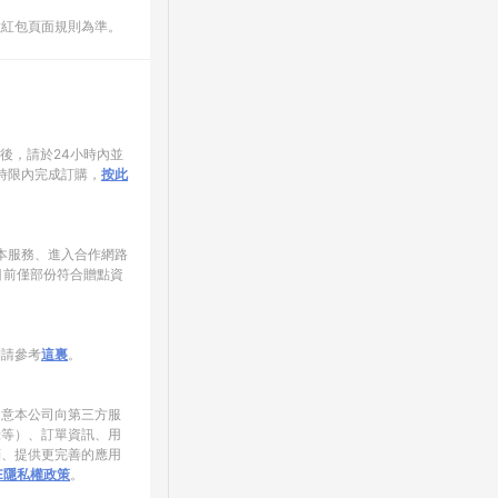
數紅包頁面規則為準。
家後，請於24小時內並
時限內完成訂購，
按此
使用本服務、進入合作網路
目前僅部份符合贈點資
制請參考
這裏
。
同意本公司向第三方服
錄等）、訂單資訊、用
銷、提供更完善的應用
NE隱私權政策
。