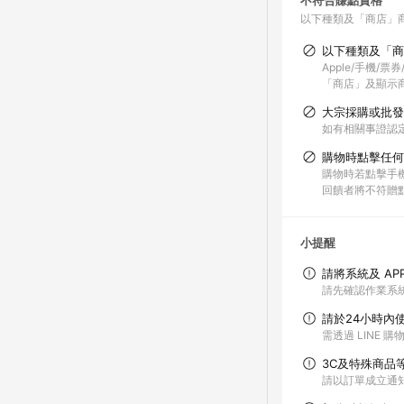
不符合賺點資格
以下種類及「商店」
以下種類及「商
Apple/手機/
「商店」及顯示商
大宗採購或批發
如有相關事證認
購物時點擊任何
購物時若點擊手機
回饋者將不符贈
小提醒
請將系統及 AP
請先確認作業系統
請於24小時內
需透過 LINE 
3C及特殊商品
請以訂單成立通知