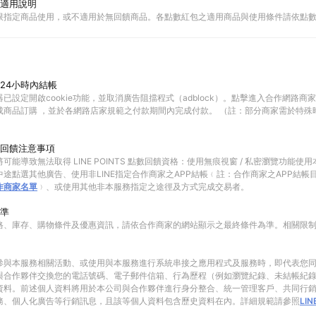
適用說明
限指定商品使用，或不適用於無回饋商品。各點數紅包之適用商品與使用條件請依點
24小時內結帳
已設定開啟cookie功能，並取消廣告阻擋程式（adblock）。點擊進入合作網路商
成商品訂購 ，並於各網路店家規範之付款期間內完成付款。 （註：部分商家需於特殊
回饋注意事項
可能導致無法取得 LINE POINTS 點數回饋資格：使用無痕視窗 / 私密瀏覽功能
途點選其他廣告、使用非LINE指定合作商家之APP結帳﹙註：合作商家之APP結帳
作商家名單
﹚、或使用其他非本服務指定之途徑及方式完成交易者。
準
格、庫存、購物條件及優惠資訊，請依合作商家的網站顯示之最終條件為準。相關限
參與本服務相關活動、或使用與本服務進行系統串接之應用程式及服務時，即代表您
與合作夥伴交換您的電話號碼、電子郵件信箱、行為歷程（例如瀏覽紀錄、未結帳紀
資料。前述個人資料將用於本公司與合作夥伴進行身分整合、統一管理客戶、共同行
務、個人化廣告等行銷訊息，且該等個人資料包含歷史資料在內。詳細規範請參照
LI