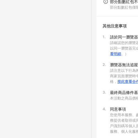
部分點數紅包不
部分點數紅包僅
其他注意事項
1.
請於同一瀏覽器
請確認您的瀏覽器
以同一瀏覽器完
看明細
。）
2.
瀏覽器無法追蹤
請注意以下行為將
商家頁面瀏覽時中
格，
按此查看合
3.
最終商品條件基
本活動之商品價
4.
同意事項
您使用本服務、
務提供者取得或
戶識別碼等個人
服務、個人化服