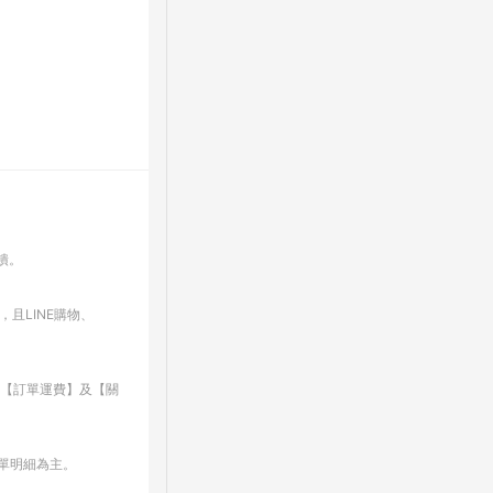
回饋。
，且LINE購物、
、【訂單運費】及【關
訂單明細為主。