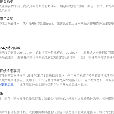
網頁為準
物資訊整合性平台，商品資料更新會有時間差，如顯示之商品規格、顏色、價位、贈品與C
標示為準！
適用說明
限指定商品使用，或不適用於無回饋商品。各點數紅包之適用商品與使用條件請依點
24小時內結帳
已設定開啟cookie功能，並取消廣告阻擋程式（adblock）。點擊進入合作網路商
成商品訂購 ，並於各網路店家規範之付款期間內完成付款。 （註：部分商家需於特殊
回饋注意事項
可能導致無法取得 LINE POINTS 點數回饋資格：使用無痕視窗 / 私密瀏覽功能
途點選其他廣告、使用非LINE指定合作商家之APP結帳﹙註：合作商家之APP結帳
作商家名單
﹚、或使用其他非本服務指定之途徑及方式完成交易者。
準
格、庫存、購物條件及優惠資訊，請依合作商家的網站顯示之最終條件為準。相關限
參與本服務相關活動、或使用與本服務進行系統串接之應用程式及服務時，即代表您