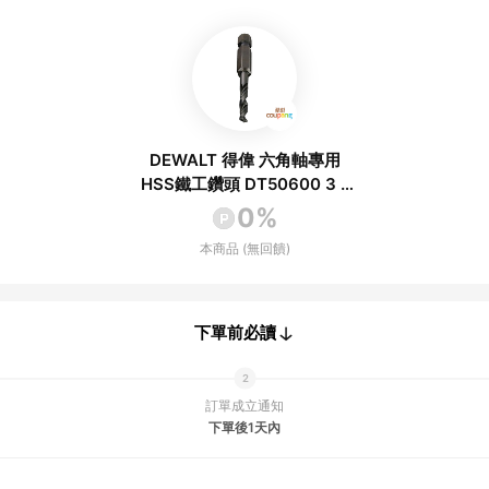
DEWALT 得偉 六角軸專用
HSS鐵工鑽頭 DT50600 3 x
65 x 27mm 1個
0%
本商品 (無回饋)
下單前必讀
訂單成立通知
下單後1天內