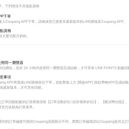
單
下列情況不具返點資格
PP下單
進入Coupang APP下單，請確保您已更新至最新版本的LINE購物及Coupang APP。
點資格
與較大嬰兒配方奶粉。
使用同一瀏覽器
前往網站，並於 24 小時內使用同一瀏覽器完成結帳，才可享有 LINE POINTS 點數
注意事項
ang APP再透過LINE購物前往下單，並點擊最上方 [開啟APP] 按鈕導轉APP完成結帳
PP皆為最新版本，才可享有回饋。
之訂單回饋點數的計算將會排除【訂單活動折扣 (含折價券折扣)】、【酷澎幣扣抵】
際支付金額為計算基準。
查看到的訂單編號可能與Coupang頁面顯示不同，實際訂單編號請以Coupang提供之