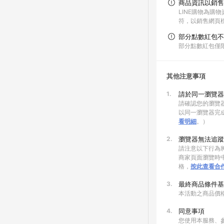
商品資訊以銷售
LINE購物為購
符，以銷售網頁
部分點數紅包不
部分點數紅包僅
其他注意事項
1.
請於同一瀏覽器
請確認您的瀏覽器
以同一瀏覽器完
看明細
。）
2.
瀏覽器無法追蹤
請注意以下行為將
商家頁面瀏覽時中
格，
按此查看合
3.
最終商品條件基
本活動之商品價
4.
同意事項
您使用本服務、