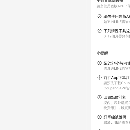
不符合賺點資格
請勿使用舊版APP下
請勿使用舊版A
如透過LINE購物
下列情況不具返
0-12個月嬰兒
小提醒
請於24小時內
需透過LINE購物
前往App下單
請預先下載Coup
Coupang A
回饋點數計算
境內、境外購買
稅費用】，以實
訂單編號說明
您於LINE購物