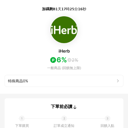
加碼剩
01
天
17
時
25
分
16
秒
iHerb
6%
2%
一般商品 (回饋無上限)
特殊商品
0%
下單前必讀
下單購買
訂單成立通知
回饋入點