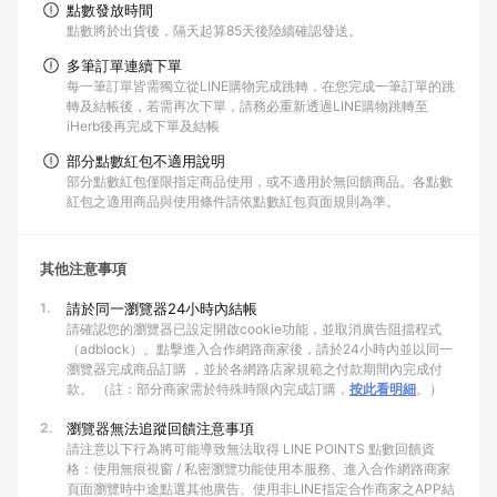
點數發放時間
點數將於出貨後，隔天起算85天後陸續確認發送。
多筆訂單連續下單
每一筆訂單皆需獨立從LINE購物完成跳轉，在您完成一筆訂單的跳
轉及結帳後，若需再次下單，請務必重新透過LINE購物跳轉至
iHerb後再完成下單及結帳
部分點數紅包不適用說明
部分點數紅包僅限指定商品使用，或不適用於無回饋商品。各點數
紅包之適用商品與使用條件請依點數紅包頁面規則為準。
其他注意事項
1.
請於同一瀏覽器24小時內結帳
請確認您的瀏覽器已設定開啟cookie功能，並取消廣告阻擋程式
（adblock）。點擊進入合作網路商家後，請於24小時內並以同一
瀏覽器完成商品訂購 ，並於各網路店家規範之付款期間內完成付
款。 （註：部分商家需於特殊時限內完成訂購，
按此看明細
。）
2.
瀏覽器無法追蹤回饋注意事項
請注意以下行為將可能導致無法取得 LINE POINTS 點數回饋資
格：使用無痕視窗 / 私密瀏覽功能使用本服務、進入合作網路商家
頁面瀏覽時中途點選其他廣告、使用非LINE指定合作商家之APP結