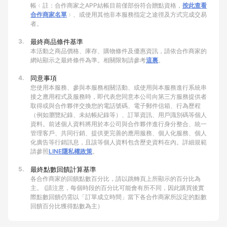
帳﹙註：合作商家之APP結帳目前僅部份符合贈點資格，
按此查看
合作商家名單
﹚、或使用其他非本服務指定之途徑及方式完成交易
者。
3.
最終商品條件基準
本活動之商品價格、庫存、購物條件及優惠資訊，請依合作商家的
網站顯示之最終條件為準。相關限制請參考
這裏
。
4.
同意事項
您使用本服務、參與本服務相關活動、或使用與本服務進行系統串
接之應用程式及服務時，即代表您同意本公司向第三方服務提供者
取得或與合作夥伴交換您的電話號碼、電子郵件信箱、行為歷程
（例如瀏覽紀錄、未結帳紀錄等）、訂單資訊、用戶識別碼等個人
資料。前述個人資料將用於本公司與合作夥伴進行身分整合、統一
管理客戶、共同行銷、提供更完善的應用服務、個人化服務、個人
化廣告等行銷訊息，且該等個人資料包含歷史資料在內。詳細規範
請參照
LINE隱私權政策
。
5.
最終點數回饋計算基準
各合作商家的回饋點數百分比，請以跳轉頁上所顯示的百分比為
主。 (請注意，每個時段的百分比可能會有所不同，因此購買後實
際點數回饋仍需以「訂單成立時間」當下各合作商家所設定的點數
回饋百分比獲得點數為主）