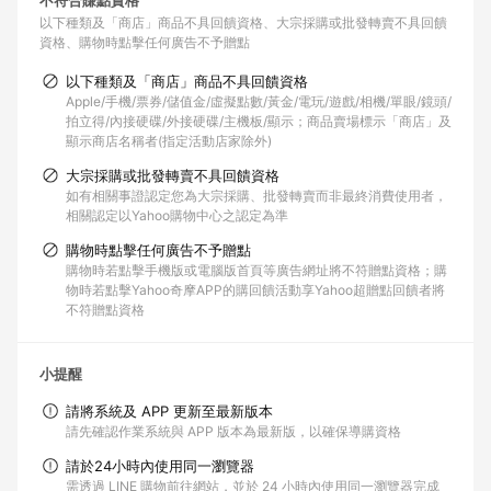
不符合賺點資格
以下種類及「商店」商品不具回饋資格
大宗採購或批發轉賣不具回饋
資格
購物時點擊任何廣告不予贈點
以下種類及「商店」商品不具回饋資格
Apple/手機/票券/儲值金/虛擬點數/黃金/電玩/遊戲/相機/單眼/鏡頭/
拍立得/內接硬碟/外接硬碟/主機板/顯示；商品賣場標示「商店」及
顯示商店名稱者(指定活動店家除外)
大宗採購或批發轉賣不具回饋資格
如有相關事證認定您為大宗採購、批發轉賣而非最終消費使用者，
相關認定以Yahoo購物中心之認定為準
購物時點擊任何廣告不予贈點
購物時若點擊手機版或電腦版首頁等廣告網址將不符贈點資格；購
物時若點擊Yahoo奇摩APP的購回饋活動享Yahoo超贈點回饋者將
不符贈點資格
小提醒
請將系統及 APP 更新至最新版本
請先確認作業系統與 APP 版本為最新版，以確保導購資格
請於24小時內使用同一瀏覽器
需透過 LINE 購物前往網站，並於 24 小時內使用同一瀏覽器完成