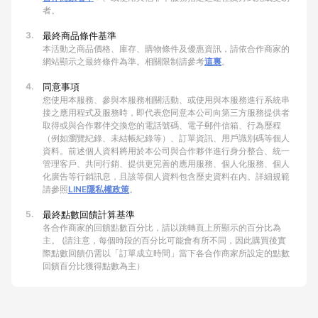
者。
3.
最終商品條件基準
本活動之商品價格、庫存、購物條件及優惠資訊，請依合作商家的
網站顯示之最終條件為準。相關限制請參考
這裏
。
4.
同意事項
您使用本服務、參與本服務相關活動、或使用與本服務進行系統串
接之應用程式及服務時，即代表您同意本公司向第三方服務提供者
取得或與合作夥伴交換您的電話號碼、電子郵件信箱、行為歷程
（例如瀏覽紀錄、未結帳紀錄等）、訂單資訊、用戶識別碼等個人
資料。前述個人資料將用於本公司與合作夥伴進行身分整合、統一
管理客戶、共同行銷、提供更完善的應用服務、個人化服務、個人
化廣告等行銷訊息，且該等個人資料包含歷史資料在內。詳細規範
請參照
LINE隱私權政策
。
5.
最終點數回饋計算基準
各合作商家的回饋點數百分比，請以跳轉頁上所顯示的百分比為
主。 (請注意，每個時段的百分比可能會有所不同，因此購買後實
際點數回饋仍需以「訂單成立時間」當下各合作商家所設定的點數
回饋百分比獲得點數為主）