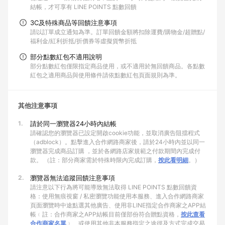
結帳，才可享有 LINE POINTS 點數回饋
3C及特殊商品等回饋注意事項
請以訂單成立通知為準。訂單回饋金額將扣除運費/購物金/超贈點/
福利金/紅利折抵/折價券等虛擬貨幣折抵
部分點數紅包不適用說明
部分點數紅包僅限指定商品使用，或不適用於無回饋商品。各點數
紅包之適用商品與使用條件請依點數紅包頁面規則為準。
其他注意事項
1.
請於同一瀏覽器24小時內結帳
請確認您的瀏覽器已設定開啟cookie功能，並取消廣告阻擋程式
（adblock）。點擊進入合作網路商家後，請於24小時內並以同一
瀏覽器完成商品訂購 ，並於各網路店家規範之付款期間內完成付
款。 （註：部分商家需於特殊時限內完成訂購，
按此看明細
。）
2.
瀏覽器無法追蹤回饋注意事項
請注意以下行為將可能導致無法取得 LINE POINTS 點數回饋資
格：使用無痕視窗 / 私密瀏覽功能使用本服務、進入合作網路商家
頁面瀏覽時中途點選其他廣告、使用非LINE指定合作商家之APP結
帳﹙註：合作商家之APP結帳目前僅部份符合贈點資格，
按此查看
合作商家名單
﹚、或使用其他非本服務指定之途徑及方式完成交易