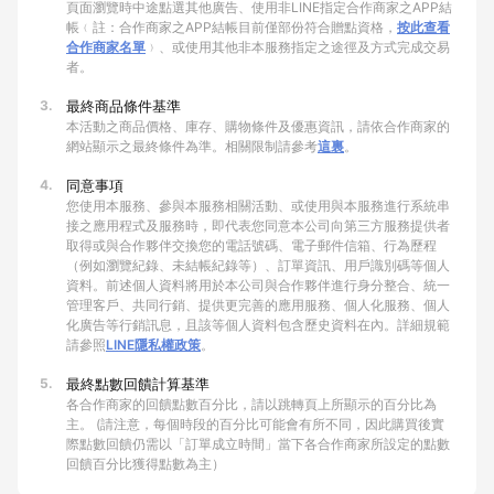
頁面瀏覽時中途點選其他廣告、使用非LINE指定合作商家之APP結
帳﹙註：合作商家之APP結帳目前僅部份符合贈點資格，
按此查看
合作商家名單
﹚、或使用其他非本服務指定之途徑及方式完成交易
者。
3.
最終商品條件基準
本活動之商品價格、庫存、購物條件及優惠資訊，請依合作商家的
網站顯示之最終條件為準。相關限制請參考
這裏
。
4.
同意事項
您使用本服務、參與本服務相關活動、或使用與本服務進行系統串
接之應用程式及服務時，即代表您同意本公司向第三方服務提供者
取得或與合作夥伴交換您的電話號碼、電子郵件信箱、行為歷程
（例如瀏覽紀錄、未結帳紀錄等）、訂單資訊、用戶識別碼等個人
資料。前述個人資料將用於本公司與合作夥伴進行身分整合、統一
管理客戶、共同行銷、提供更完善的應用服務、個人化服務、個人
化廣告等行銷訊息，且該等個人資料包含歷史資料在內。詳細規範
請參照
LINE隱私權政策
。
5.
最終點數回饋計算基準
各合作商家的回饋點數百分比，請以跳轉頁上所顯示的百分比為
主。 (請注意，每個時段的百分比可能會有所不同，因此購買後實
際點數回饋仍需以「訂單成立時間」當下各合作商家所設定的點數
回饋百分比獲得點數為主）