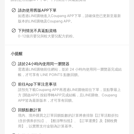
請勿使用舊版APP下單
如透過LINE購物進入Coupang APP下單，請確保您已更新至最新
版本的LINE購物及Coupang APP。
下列情況不具返點資格
0-12個月嬰兒與較大嬰兒配方奶粉。
小提醒
請於24小時內使用同一瀏覽器
需透過LINE購物前往網站，並於 24 小時內使用同一瀏覽器完成結
帳，才可享有 LINE POINTS 點數回饋。
前往App下單注意事項
請預先下載Coupang APP再透過LINE購物前往下單，並點擊最上
方 [開啟APP] 按鈕導轉APP完成結帳，且LINE購物、Coupang
APP皆為最新版本，才可享有回饋。
回饋點數計算
境內、境外購買之訂單回饋點數的計算將會排除【訂單活動折扣
(含折價券折扣)】、【酷澎幣扣抵】、【訂單運費】及【關稅費
用】，以實際支付金額為計算基準。