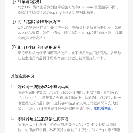
訂單編號說明
您於LINE購物查看到的訂單編號可能與Coupang頁面顯示不同，
實際訂單編號請以Coupang提供之訂單明細為主。
商品資訊以銷售網頁為準
LINE購物為購物資訊整合性平台，商品資料更新會有時間差，如顯
示之商品規格、顏色、價位、贈品與Coupang銷售網頁不符，以銷
售網頁標示為準！
部分點數紅包不適用說明
部分點數紅包僅限指定商品使用，或不適用於無回饋商品。各點數
紅包之適用商品與使用條件請依點數紅包頁面規則為準。
其他注意事項
1.
請於同一瀏覽器24小時內結帳
請確認您的瀏覽器已設定開啟cookie功能，並取消廣告阻擋程式
（adblock）。點擊進入合作網路商家後，請於24小時內並以同一
瀏覽器完成商品訂購 ，並於各網路店家規範之付款期間內完成付
款。 （註：部分商家需於特殊時限內完成訂購，
按此看明細
。）
2.
瀏覽器無法追蹤回饋注意事項
請注意以下行為將可能導致無法取得 LINE POINTS 點數回饋資
格：使用無痕視窗 / 私密瀏覽功能使用本服務、進入合作網路商家