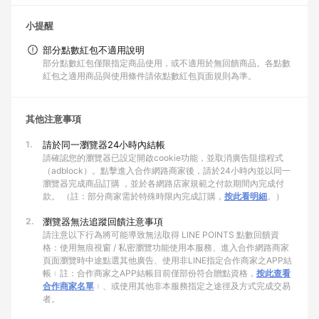
小提醒
部分點數紅包不適用說明
部分點數紅包僅限指定商品使用，或不適用於無回饋商品。各點數
紅包之適用商品與使用條件請依點數紅包頁面規則為準。
其他注意事項
1.
請於同一瀏覽器24小時內結帳
請確認您的瀏覽器已設定開啟cookie功能，並取消廣告阻擋程式
（adblock）。點擊進入合作網路商家後，請於24小時內並以同一
瀏覽器完成商品訂購 ，並於各網路店家規範之付款期間內完成付
款。 （註：部分商家需於特殊時限內完成訂購，
按此看明細
。）
2.
瀏覽器無法追蹤回饋注意事項
請注意以下行為將可能導致無法取得 LINE POINTS 點數回饋資
格：使用無痕視窗 / 私密瀏覽功能使用本服務、進入合作網路商家
頁面瀏覽時中途點選其他廣告、使用非LINE指定合作商家之APP結
帳﹙註：合作商家之APP結帳目前僅部份符合贈點資格，
按此查看
合作商家名單
﹚、或使用其他非本服務指定之途徑及方式完成交易
者。