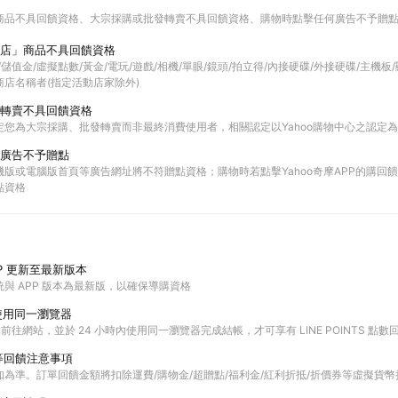
商品不具回饋資格
大宗採購或批發轉賣不具回饋資格
購物時點擊任何廣告不予贈
店」商品不具回饋資格
票券/儲值金/虛擬點數/黃金/電玩/遊戲/相機/單眼/鏡頭/拍立得/內接硬碟/外接硬碟/主機
店名稱者(指定活動店家除外)
轉賣不具回饋資格
定您為大宗採購、批發轉賣而非最終消費使用者，相關認定以Yahoo購物中心之認定
廣告不予贈點
版或電腦版首頁等廣告網址將不符贈點資格；購物時若點擊Yahoo奇摩APP的購回饋活
點資格
P 更新至最新版本
與 APP 版本為最新版，以確保導購資格
使用同一瀏覽器
購物前往網站，並於 24 小時內使用同一瀏覽器完成結帳，才可享有 LINE POINTS 點數
等回饋注意事項
為準。訂單回饋金額將扣除運費/購物金/超贈點/福利金/紅利折抵/折價券等虛擬貨幣