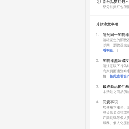
部分點數紅包不
部分點數紅包僅
其他注意事項
1.
請於同一瀏覽器
請確認您的瀏覽器
以同一瀏覽器完
看明細
。）
2.
瀏覽器無法追蹤
請注意以下行為將
商家頁面瀏覽時中
格，
按此查看合
3.
最終商品條件基
本活動之商品價
4.
同意事項
您使用本服務、
務提供者取得或
戶識別碼等個人
服務、個人化服