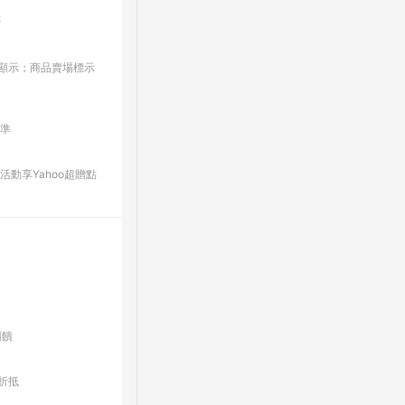
點
板/顯示；商品賣場標示
為準
動享Yahoo超贈點
回饋
折抵