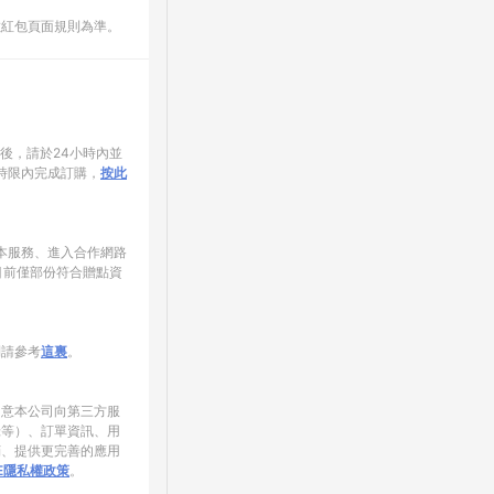
數紅包頁面規則為準。
家後，請於24小時內並
時限內完成訂購，
按此
使用本服務、進入合作網路
目前僅部份符合贈點資
制請參考
這裏
。
同意本公司向第三方服
錄等）、訂單資訊、用
銷、提供更完善的應用
NE隱私權政策
。