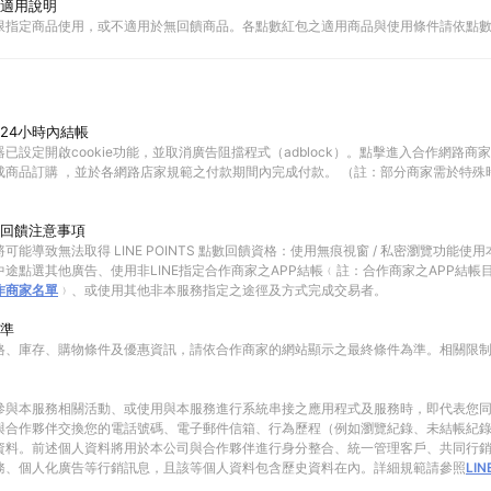
適用說明
限指定商品使用，或不適用於無回饋商品。各點數紅包之適用商品與使用條件請依點
24小時內結帳
已設定開啟cookie功能，並取消廣告阻擋程式（adblock）。點擊進入合作網路商
成商品訂購 ，並於各網路店家規範之付款期間內完成付款。 （註：部分商家需於特殊
回饋注意事項
可能導致無法取得 LINE POINTS 點數回饋資格：使用無痕視窗 / 私密瀏覽功能
途點選其他廣告、使用非LINE指定合作商家之APP結帳﹙註：合作商家之APP結帳
作商家名單
﹚、或使用其他非本服務指定之途徑及方式完成交易者。
準
格、庫存、購物條件及優惠資訊，請依合作商家的網站顯示之最終條件為準。相關限
參與本服務相關活動、或使用與本服務進行系統串接之應用程式及服務時，即代表您
與合作夥伴交換您的電話號碼、電子郵件信箱、行為歷程（例如瀏覽紀錄、未結帳紀
資料。前述個人資料將用於本公司與合作夥伴進行身分整合、統一管理客戶、共同行
務、個人化廣告等行銷訊息，且該等個人資料包含歷史資料在內。詳細規範請參照
LI