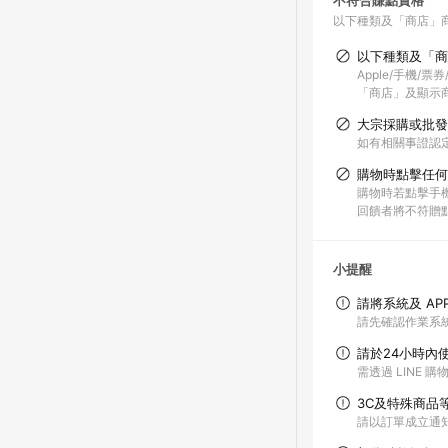
不符合賺點資格
以下種類及「商店」
以下種類及「商
Apple/手機/
「商店」及顯示商
大宗採購或批發
如有相關事證認
購物時點擊任何
購物時若點擊手機
回饋者將不符贈
小提醒
請將系統及 AP
請先確認作業系統
請於24小時內
需透過 LINE 
3C及特殊商品
請以訂單成立通知