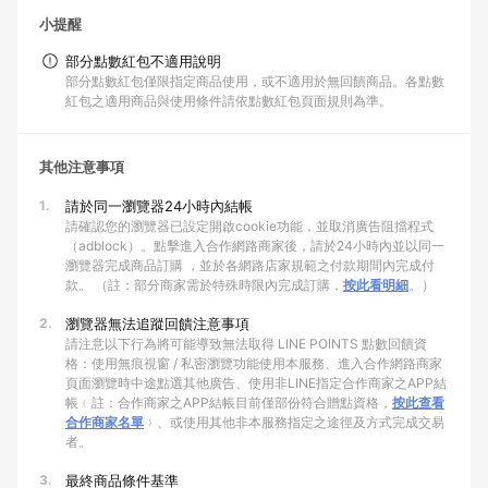
小提醒
部分點數紅包不適用說明
部分點數紅包僅限指定商品使用，或不適用於無回饋商品。各點數
紅包之適用商品與使用條件請依點數紅包頁面規則為準。
其他注意事項
1.
請於同一瀏覽器24小時內結帳
請確認您的瀏覽器已設定開啟cookie功能，並取消廣告阻擋程式
（adblock）。點擊進入合作網路商家後，請於24小時內並以同一
瀏覽器完成商品訂購 ，並於各網路店家規範之付款期間內完成付
款。 （註：部分商家需於特殊時限內完成訂購，
按此看明細
。）
2.
瀏覽器無法追蹤回饋注意事項
請注意以下行為將可能導致無法取得 LINE POINTS 點數回饋資
格：使用無痕視窗 / 私密瀏覽功能使用本服務、進入合作網路商家
頁面瀏覽時中途點選其他廣告、使用非LINE指定合作商家之APP結
帳﹙註：合作商家之APP結帳目前僅部份符合贈點資格，
按此查看
合作商家名單
﹚、或使用其他非本服務指定之途徑及方式完成交易
者。
3.
最終商品條件基準