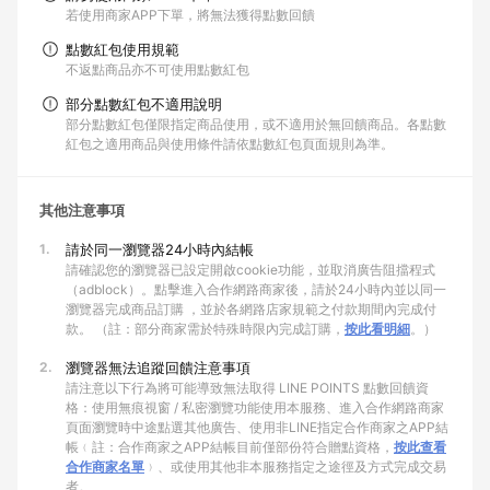
若使用商家APP下單，將無法獲得點數回饋
點數紅包使用規範
不返點商品亦不可使用點數紅包
部分點數紅包不適用說明
部分點數紅包僅限指定商品使用，或不適用於無回饋商品。各點數
紅包之適用商品與使用條件請依點數紅包頁面規則為準。
其他注意事項
1.
請於同一瀏覽器24小時內結帳
請確認您的瀏覽器已設定開啟cookie功能，並取消廣告阻擋程式
（adblock）。點擊進入合作網路商家後，請於24小時內並以同一
瀏覽器完成商品訂購 ，並於各網路店家規範之付款期間內完成付
款。 （註：部分商家需於特殊時限內完成訂購，
按此看明細
。）
2.
瀏覽器無法追蹤回饋注意事項
請注意以下行為將可能導致無法取得 LINE POINTS 點數回饋資
格：使用無痕視窗 / 私密瀏覽功能使用本服務、進入合作網路商家
頁面瀏覽時中途點選其他廣告、使用非LINE指定合作商家之APP結
帳﹙註：合作商家之APP結帳目前僅部份符合贈點資格，
按此查看
合作商家名單
﹚、或使用其他非本服務指定之途徑及方式完成交易
者。