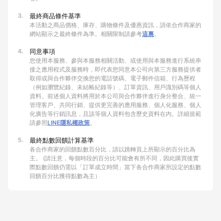
3.
最終商品條件基準
本活動之商品價格、庫存、購物條件及優惠資訊，請依合作商家的
網站顯示之最終條件為準。相關限制請參考
這裏
。
4.
同意事項
您使用本服務、參與本服務相關活動、或使用與本服務進行系統串
接之應用程式及服務時，即代表您同意本公司向第三方服務提供者
取得或與合作夥伴交換您的電話號碼、電子郵件信箱、行為歷程
（例如瀏覽紀錄、未結帳紀錄等）、訂單資訊、用戶識別碼等個人
資料。前述個人資料將用於本公司與合作夥伴進行身分整合、統一
管理客戶、共同行銷、提供更完善的應用服務、個人化服務、個人
化廣告等行銷訊息，且該等個人資料包含歷史資料在內。詳細規範
請參照
LINE隱私權政策
。
5.
最終點數回饋計算基準
各合作商家的回饋點數百分比，請以跳轉頁上所顯示的百分比為
主。 (請注意，每個時段的百分比可能會有所不同，因此購買後實
際點數回饋仍需以「訂單成立時間」當下各合作商家所設定的點數
回饋百分比獲得點數為主）