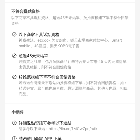
不符合賺點資格
以下商家不具返點資格
超過45天未結單
於推薦模組下單不符合回饋
資格
以下商家不具返點資格
神腦生活、ezcook 美食廚房、樂天市場商家付款中心、Smart
mobile、JS巨盛、樂天KOBO電子書
超過45天未結單
若購買之訂單（包含預購商品）未符合樂天市場 45 天內完成訂單
出貨及結帳，則不符合贈點資格
於推薦模組下單不符合回饋資格
若透過台灣樂天市場站內推薦模組下單，則不符合回饋資格，如：
精選好貨、您可能也會喜歡、最近瀏覽的商品、其他人也買、相似
商品。
小提醒
詳細返點資訊可參考以下連結
請參考以下連結：https://lin.ee/1MCw7pe/rcfk
請勿使用商家 APP 下單