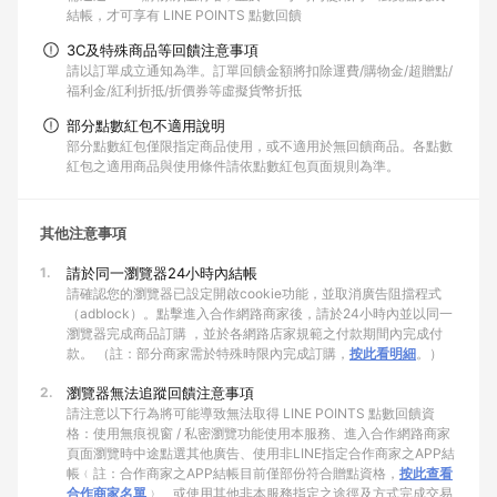
結帳，才可享有 LINE POINTS 點數回饋
3C及特殊商品等回饋注意事項
請以訂單成立通知為準。訂單回饋金額將扣除運費/購物金/超贈點/
福利金/紅利折抵/折價券等虛擬貨幣折抵
部分點數紅包不適用說明
部分點數紅包僅限指定商品使用，或不適用於無回饋商品。各點數
紅包之適用商品與使用條件請依點數紅包頁面規則為準。
其他注意事項
1.
請於同一瀏覽器24小時內結帳
請確認您的瀏覽器已設定開啟cookie功能，並取消廣告阻擋程式
（adblock）。點擊進入合作網路商家後，請於24小時內並以同一
瀏覽器完成商品訂購 ，並於各網路店家規範之付款期間內完成付
款。 （註：部分商家需於特殊時限內完成訂購，
按此看明細
。）
2.
瀏覽器無法追蹤回饋注意事項
請注意以下行為將可能導致無法取得 LINE POINTS 點數回饋資
格：使用無痕視窗 / 私密瀏覽功能使用本服務、進入合作網路商家
頁面瀏覽時中途點選其他廣告、使用非LINE指定合作商家之APP結
帳﹙註：合作商家之APP結帳目前僅部份符合贈點資格，
按此查看
合作商家名單
﹚、或使用其他非本服務指定之途徑及方式完成交易