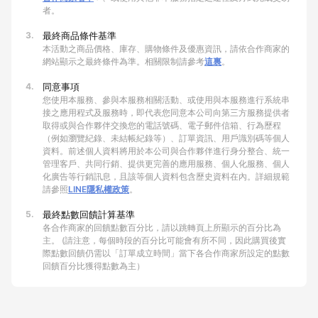
者。
3.
最終商品條件基準
本活動之商品價格、庫存、購物條件及優惠資訊，請依合作商家的
網站顯示之最終條件為準。相關限制請參考
這裏
。
4.
同意事項
您使用本服務、參與本服務相關活動、或使用與本服務進行系統串
接之應用程式及服務時，即代表您同意本公司向第三方服務提供者
取得或與合作夥伴交換您的電話號碼、電子郵件信箱、行為歷程
（例如瀏覽紀錄、未結帳紀錄等）、訂單資訊、用戶識別碼等個人
資料。前述個人資料將用於本公司與合作夥伴進行身分整合、統一
管理客戶、共同行銷、提供更完善的應用服務、個人化服務、個人
化廣告等行銷訊息，且該等個人資料包含歷史資料在內。詳細規範
請參照
LINE隱私權政策
。
5.
最終點數回饋計算基準
各合作商家的回饋點數百分比，請以跳轉頁上所顯示的百分比為
主。 (請注意，每個時段的百分比可能會有所不同，因此購買後實
際點數回饋仍需以「訂單成立時間」當下各合作商家所設定的點數
回饋百分比獲得點數為主）