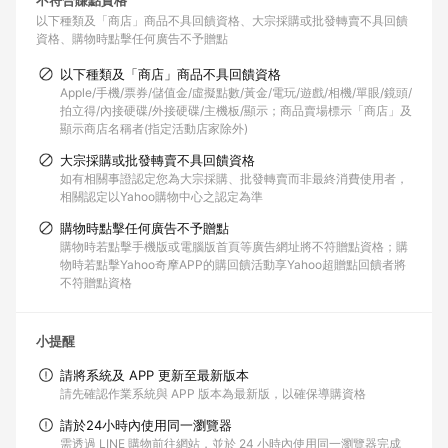
不符合賺點資格
以下種類及「商店」商品不具回饋資格
大宗採購或批發轉賣不具回饋
資格
購物時點擊任何廣告不予贈點
以下種類及「商店」商品不具回饋資格
Apple/手機/票券/儲值金/虛擬點數/黃金/電玩/遊戲/相機/單眼/鏡頭/
拍立得/內接硬碟/外接硬碟/主機板/顯示；商品賣場標示「商店」及
顯示商店名稱者(指定活動店家除外)
大宗採購或批發轉賣不具回饋資格
如有相關事證認定您為大宗採購、批發轉賣而非最終消費使用者，
相關認定以Yahoo購物中心之認定為準
購物時點擊任何廣告不予贈點
購物時若點擊手機版或電腦版首頁等廣告網址將不符贈點資格；購
物時若點擊Yahoo奇摩APP的購回饋活動享Yahoo超贈點回饋者將
不符贈點資格
小提醒
請將系統及 APP 更新至最新版本
請先確認作業系統與 APP 版本為最新版，以確保導購資格
請於24小時內使用同一瀏覽器
需透過 LINE 購物前往網站，並於 24 小時內使用同一瀏覽器完成