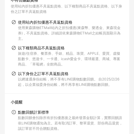
不符合賺點資格
使用站內折扣優惠不具返點資格
以下種類商品不具返點資格
以下身
份之訂單不具返點資格
使用站內折扣優惠不具返點資格
使用東森購物ETMall站內之折扣優惠(東森幣、樂透金、東森現金
券)，不具返點資格。詳細請依東森購物ETMall之結帳頁面顯示為
主。
以下種類商品不具返點資格
旅遊/住宿券、餐票券、手錶、精品、珠寶、APPLE、愛買、虛擬
點數卡、悠遊卡、一卡通、icash愛金卡、環球嚴選、商城、專案
商品、「草莓網」全館商品。
以下身份之訂單不具返點資格
以網連通身份結帳，將不享有LINE購物點數回饋。 自2025/2/26
起，以企業福委身份結帳，將不再享有LINE購物點數回饋。
小提醒
點數回饋計算標準
點數回饋會扣除所有折扣優惠後之最終發票金額計算，實際回饋請
依LINE購物通知為主。若有取消訂單、整單退貨、部份商品退貨，
該訂單皆不符合贈點資格。