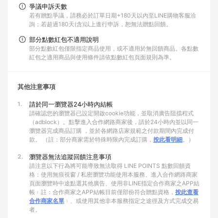
爭議申訴天數
若有贈點爭議，請務必於訂單日期+180天以內至LINE購物客服洽
詢；若超過180天(含)以上進行申訴，恕無法贈點回饋。
部分點數紅包不適用說明
部分點數紅包僅限指定商品使用，或不適用於無回饋商品。各點數
紅包之適用商品與使用條件請依點數紅包頁面規則為準。
其他注意事項
1.
請於同一瀏覽器24小時內結帳
請確認您的瀏覽器已設定開啟cookie功能，並取消廣告阻擋程式
（adblock）。點擊進入合作網路商家後，請於24小時內並以同一
瀏覽器完成商品訂購 ，並於各網路店家規範之付款期間內完成付
款。 （註：部分商家需於特殊時限內完成訂購，
按此看明細
。）
2.
瀏覽器無法追蹤回饋注意事項
請注意以下行為將可能導致無法取得 LINE POINTS 點數回饋資
格：使用無痕視窗 / 私密瀏覽功能使用本服務、進入合作網路商家
頁面瀏覽時中途點選其他廣告、使用非LINE指定合作商家之APP結
帳﹙註：合作商家之APP結帳目前僅部份符合贈點資格，
按此查看
合作商家名單
﹚、或使用其他非本服務指定之途徑及方式完成交易
者。