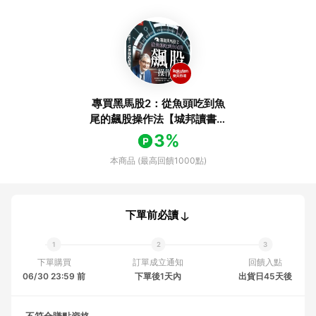
專買黑馬股2：從魚頭吃到魚
尾的飆股操作法【城邦讀書花
園】
3%
本商品 (最高回饋1000點)
下單前必讀
下單購買
訂單成立通知
回饋入點
06/30 23:59 前
下單後1天內
出貨日45天後