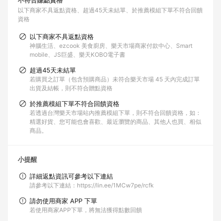
不符合賺點資格
以下商家不具返點資格
超過45天未結單
於推薦模組下單不符合回饋
資格
以下商家不具返點資格
神腦生活、ezcook 美食廚房、樂天市場商家付款中心、Smart
mobile、JS巨盛、樂天KOBO電子書
超過45天未結單
若購買之訂單（包含預購商品）未符合樂天市場 45 天內完成訂單
出貨及結帳，則不符合贈點資格
於推薦模組下單不符合回饋資格
若透過台灣樂天市場站內推薦模組下單，則不符合回饋資格，如：
精選好貨、您可能也會喜歡、最近瀏覽的商品、其他人也買、相似
商品。
小提醒
詳細返點資訊可參考以下連結
請參考以下連結：https://lin.ee/1MCw7pe/rcfk
請勿使用商家 APP 下單
若使用商家APP下單，將無法獲得點數回饋