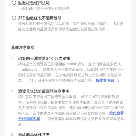
點數紅包使用規範
不返點商品亦不可使用點數紅包
部分點數紅包不適用說明
部分點數紅包僅限指定商品使用，或不適用於無回饋商品。各點數
紅包之適用商品與使用條件請依點數紅包頁面規則為準。
其他注意事項
1.
請於同一瀏覽器24小時內結帳
請確認您的瀏覽器已設定開啟cookie功能，並取消廣告阻擋程式
（adblock）。點擊進入合作網路商家後，請於24小時內並以同一
瀏覽器完成商品訂購 ，並於各網路店家規範之付款期間內完成付
款。 （註：部分商家需於特殊時限內完成訂購，
按此看明細
。）
2.
瀏覽器無法追蹤回饋注意事項
請注意以下行為將可能導致無法取得 LINE POINTS 點數回饋資
格：使用無痕視窗 / 私密瀏覽功能使用本服務、進入合作網路商家
頁面瀏覽時中途點選其他廣告、使用非LINE指定合作商家之APP結
帳﹙註：合作商家之APP結帳目前僅部份符合贈點資格，
按此查看
合作商家名單
﹚、或使用其他非本服務指定之途徑及方式完成交易
者。
3.
最終商品條件基準