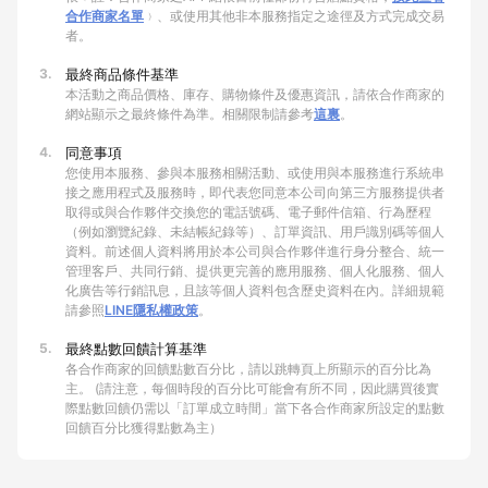
合作商家名單
﹚、或使用其他非本服務指定之途徑及方式完成交易
者。
3.
最終商品條件基準
本活動之商品價格、庫存、購物條件及優惠資訊，請依合作商家的
網站顯示之最終條件為準。相關限制請參考
這裏
。
4.
同意事項
您使用本服務、參與本服務相關活動、或使用與本服務進行系統串
接之應用程式及服務時，即代表您同意本公司向第三方服務提供者
取得或與合作夥伴交換您的電話號碼、電子郵件信箱、行為歷程
（例如瀏覽紀錄、未結帳紀錄等）、訂單資訊、用戶識別碼等個人
資料。前述個人資料將用於本公司與合作夥伴進行身分整合、統一
管理客戶、共同行銷、提供更完善的應用服務、個人化服務、個人
化廣告等行銷訊息，且該等個人資料包含歷史資料在內。詳細規範
請參照
LINE隱私權政策
。
5.
最終點數回饋計算基準
各合作商家的回饋點數百分比，請以跳轉頁上所顯示的百分比為
主。 (請注意，每個時段的百分比可能會有所不同，因此購買後實
際點數回饋仍需以「訂單成立時間」當下各合作商家所設定的點數
回饋百分比獲得點數為主）