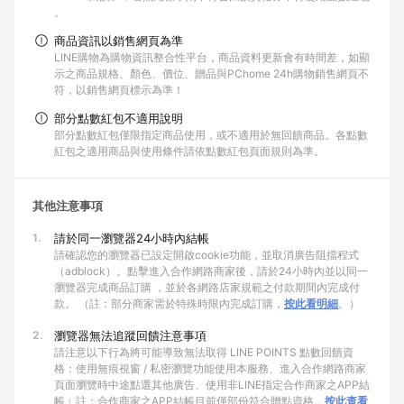
。
商品資訊以銷售網頁為準
LINE購物為購物資訊整合性平台，商品資料更新會有時間差，如顯
示之商品規格、顏色、價位、贈品與PChome 24h購物銷售網頁不
符，以銷售網頁標示為準！
部分點數紅包不適用說明
部分點數紅包僅限指定商品使用，或不適用於無回饋商品。各點數
紅包之適用商品與使用條件請依點數紅包頁面規則為準。
其他注意事項
1.
請於同一瀏覽器24小時內結帳
請確認您的瀏覽器已設定開啟cookie功能，並取消廣告阻擋程式
（adblock）。點擊進入合作網路商家後，請於24小時內並以同一
瀏覽器完成商品訂購 ，並於各網路店家規範之付款期間內完成付
款。 （註：部分商家需於特殊時限內完成訂購，
按此看明細
。）
2.
瀏覽器無法追蹤回饋注意事項
請注意以下行為將可能導致無法取得 LINE POINTS 點數回饋資
格：使用無痕視窗 / 私密瀏覽功能使用本服務、進入合作網路商家
頁面瀏覽時中途點選其他廣告、使用非LINE指定合作商家之APP結
帳﹙註：合作商家之APP結帳目前僅部份符合贈點資格，
按此查看