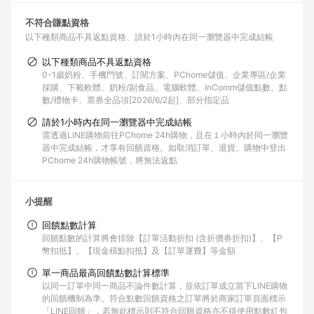
不符合賺點資格
以下種類商品不具返點資格
請於1小時內在同一瀏覽器中完成結帳
以下種類商品不具返點資格
0-1歲奶粉、手機門號、訂閱方案、PChome儲值、企業專區/企業
採購、下載軟體、奶粉/副食品、電腦軟體、InComm儲值點數、點
數/禮物卡、票券全品項[2026/6/2起]、部分指定品
請於1小時內在同一瀏覽器中完成結帳
需透過LINE購物前往PChome 24h購物，且在１小時內於同一瀏覽
器中完成結帳，才享有回饋資格。如取消訂單、退貨、購物中登出
PChome 24h購物帳號，將無法返點
小提醒
回饋點數計算
回饋點數的計算將會排除【訂單活動折扣 (含折價券折扣)】、【P
幣扣抵】、【現金積點扣抵】及【訂單運費】等金額
單一商品最高回饋點數計算標準
以同一訂單中同一商品不論件數計算，並依訂單成立當下LINE購物
的回饋機制為準。符合點數回饋資格之訂單將於商家訂單頁面標示
「LINE回饋」，若無此標示則不符合回饋資格亦不得使用點數紅包