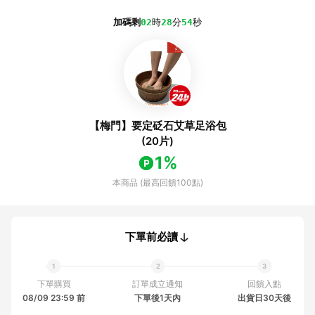
加碼剩
02
時
28
分
54
秒
【梅門】要定砭石艾草足浴包
(20片)
1%
本商品 (最高回饋100點)
下單前必讀
下單購買
訂單成立通知
回饋入點
08/09 23:59 前
下單後1天內
出貨日30天後