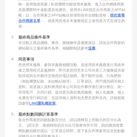
格：使用無痕視窗 / 私密瀏覽功能使用本服務、進入合作網路商家
頁面瀏覽時中途點選其他廣告、使用非LINE指定合作商家之APP結
帳﹙註：合作商家之APP結帳目前僅部份符合贈點資格，
按此查看
合作商家名單
﹚、或使用其他非本服務指定之途徑及方式完成交易
者。
3.
最終商品條件基準
本活動之商品價格、庫存、購物條件及優惠資訊，請依合作商家的
網站顯示之最終條件為準。相關限制請參考
這裏
。
4.
同意事項
您使用本服務、參與本服務相關活動、或使用與本服務進行系統串
接之應用程式及服務時，即代表您同意本公司向第三方服務提供者
取得或與合作夥伴交換您的電話號碼、電子郵件信箱、行為歷程
（例如瀏覽紀錄、未結帳紀錄等）、訂單資訊、用戶識別碼等個人
資料。前述個人資料將用於本公司與合作夥伴進行身分整合、統一
管理客戶、共同行銷、提供更完善的應用服務、個人化服務、個人
化廣告等行銷訊息，且該等個人資料包含歷史資料在內。詳細規範
請參照
LINE隱私權政策
。
5.
最終點數回饋計算基準
各合作商家的回饋點數百分比，請以跳轉頁上所顯示的百分比為
主。 (請注意，每個時段的百分比可能會有所不同，因此購買後實
際點數回饋仍需以「訂單成立時間」當下各合作商家所設定的點數
回饋百分比獲得點數為主）