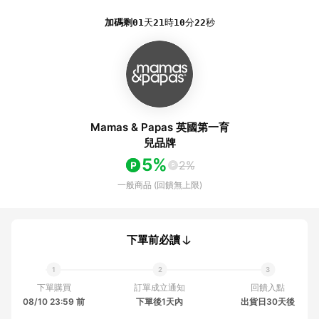
加碼剩
01
天
21
時
10
分
22
秒
Mamas & Papas 英國第一育
兒品牌
5%
2%
一般商品 (回饋無上限)
下單前必讀
下單購買
訂單成立通知
回饋入點
08/10 23:59 前
下單後1天內
出貨日30天後