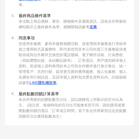
者。
3.
最終商品條件基準
本活動之商品價格、庫存、購物條件及優惠資訊，請依合作商家的
網站顯示之最終條件為準。相關限制請參考
這裏
。
4.
同意事項
您使用本服務、參與本服務相關活動、或使用與本服務進行系統串
接之應用程式及服務時，即代表您同意本公司向第三方服務提供者
取得或與合作夥伴交換您的電話號碼、電子郵件信箱、行為歷程
（例如瀏覽紀錄、未結帳紀錄等）、訂單資訊、用戶識別碼等個人
資料。前述個人資料將用於本公司與合作夥伴進行身分整合、統一
管理客戶、共同行銷、提供更完善的應用服務、個人化服務、個人
化廣告等行銷訊息，且該等個人資料包含歷史資料在內。詳細規範
請參照
LINE隱私權政策
。
5.
最終點數回饋計算基準
各合作商家的回饋點數百分比，請以跳轉頁上所顯示的百分比為
主。 (請注意，每個時段的百分比可能會有所不同，因此購買後實
際點數回饋仍需以「訂單成立時間」當下各合作商家所設定的點數
回饋百分比獲得點數為主）