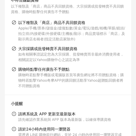
不符合賺點資格
以下種類及「商店」商品不具回饋資格
大宗採購或批發轉賣不具回饋
資格
購物時點擊任何廣告不予贈點
以下種類及「商店」商品不具回饋資格
Apple/手機/票券/儲值金/虛擬點數/黃金/電玩/遊戲/相機/單眼/鏡頭/
拍立得/內接硬碟/外接硬碟/主機板/顯示；商品賣場標示「商店」及
顯示商店名稱者(指定活動店家除外)
大宗採購或批發轉賣不具回饋資格
如有相關事證認定您為大宗採購、批發轉賣而非最終消費使用者，
相關認定以Yahoo購物中心之認定為準
購物時點擊任何廣告不予贈點
購物時若點擊手機版或電腦版首頁等廣告網址將不符贈點資格；購
物時若點擊Yahoo奇摩APP的購回饋活動享Yahoo超贈點回饋者將
不符贈點資格
小提醒
請將系統及 APP 更新至最新版本
請先確認作業系統與 APP 版本為最新版，以確保導購資格
請於24小時內使用同一瀏覽器
需透過 LINE 購物前往網站，並於 24 小時內使用同一瀏覽器完成