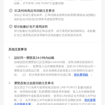
結帳，才可享有 LINE POINTS 點數回饋
3C及特殊商品等回饋注意事項
請以訂單成立通知為準。訂單回饋金額將扣除運費/購物金/超贈點/
福利金/紅利折抵/折價券等虛擬貨幣折抵
部分點數紅包不適用說明
部分點數紅包僅限指定商品使用，或不適用於無回饋商品。各點數
紅包之適用商品與使用條件請依點數紅包頁面規則為準。
其他注意事項
1.
請於同一瀏覽器24小時內結帳
請確認您的瀏覽器已設定開啟cookie功能，並取消廣告阻擋程式
（adblock）。點擊進入合作網路商家後，請於24小時內並以同一
瀏覽器完成商品訂購 ，並於各網路店家規範之付款期間內完成付
款。 （註：部分商家需於特殊時限內完成訂購，
按此看明細
。）
2.
瀏覽器無法追蹤回饋注意事項
請注意以下行為將可能導致無法取得 LINE POINTS 點數回饋資
格：使用無痕視窗 / 私密瀏覽功能使用本服務、進入合作網路商家
頁面瀏覽時中途點選其他廣告、使用非LINE指定合作商家之APP結
帳﹙註：合作商家之APP結帳目前僅部份符合贈點資格，
按此查看
合作商家名單
﹚、或使用其他非本服務指定之途徑及方式完成交易