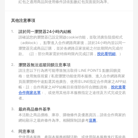
紅包之適用商品與使用條件請依點數紅包頁面規則為準。
其他注意事項
1.
請於同一瀏覽器24小時內結帳
請確認您的瀏覽器已設定開啟cookie功能，並取消廣告阻擋程式
（adblock）。點擊進入合作網路商家後，請於24小時內並以同一
瀏覽器完成商品訂購 ，並於各網路店家規範之付款期間內完成付
款。 （註：部分商家需於特殊時限內完成訂購，
按此看明細
。）
2.
瀏覽器無法追蹤回饋注意事項
請注意以下行為將可能導致無法取得 LINE POINTS 點數回饋資
格：使用無痕視窗 / 私密瀏覽功能使用本服務、進入合作網路商家
頁面瀏覽時中途點選其他廣告、使用非LINE指定合作商家之APP結
帳﹙註：合作商家之APP結帳目前僅部份符合贈點資格，
按此查看
合作商家名單
﹚、或使用其他非本服務指定之途徑及方式完成交易
者。
3.
最終商品條件基準
本活動之商品價格、庫存、購物條件及優惠資訊，請依合作商家的
網站顯示之最終條件為準。相關限制請參考
這裏
。
4.
同意事項
您使用本服務、參與本服務相關活動、或使用與本服務進行系統串