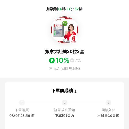
加碼剩
16
時
17
分
37
秒
娘家大紅麴30粒3盒
10%
2%
本商品 (回饋無上限)
下單前必讀
下單購買
訂單成立通知
回饋入點
08/07 23:59 前
下單後1天內
出貨日30天後