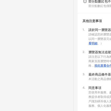
部分點數紅包不
部分點數紅包僅
其他注意事項
1.
請於同一瀏覽器
請確認您的瀏覽器
以同一瀏覽器完
看明細
。）
2.
瀏覽器無法追蹤
請注意以下行為將
商家頁面瀏覽時中
格，
按此查看合
3.
最終商品條件基
本活動之商品價
4.
同意事項
您使用本服務、
務提供者取得或
戶識別碼等個人
服務、個人化服