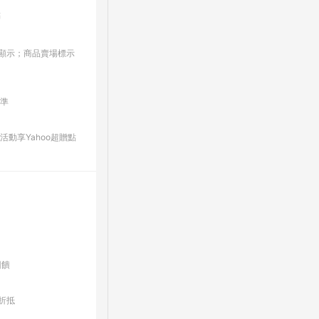
點
板/顯示；商品賣場標示
為準
動享Yahoo超贈點
回饋
折抵