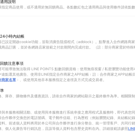
適用說明
限指定商品使用，或不適用於無回饋商品。各點數紅包之適用商品與使用條件請依點
24小時內結帳
已設定開啟cookie功能，並取消廣告阻擋程式（adblock）。點擊進入合作網路商
成商品訂購 ，並於各網路店家規範之付款期間內完成付款。 （註：部分商家需於特殊
回饋注意事項
可能導致無法取得 LINE POINTS 點數回饋資格：使用無痕視窗 / 私密瀏覽功能
途點選其他廣告、使用非LINE指定合作商家之APP結帳﹙註：合作商家之APP結帳
作商家名單
﹚、或使用其他非本服務指定之途徑及方式完成交易者。
準
格、庫存、購物條件及優惠資訊，請依合作商家的網站顯示之最終條件為準。相關限
參與本服務相關活動、或使用與本服務進行系統串接之應用程式及服務時，即代表您
與合作夥伴交換您的電話號碼、電子郵件信箱、行為歷程（例如瀏覽紀錄、未結帳紀
資料。前述個人資料將用於本公司與合作夥伴進行身分整合、統一管理客戶、共同行
務、個人化廣告等行銷訊息，且該等個人資料包含歷史資料在內。詳細規範請參照
LI