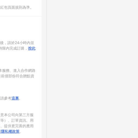
數紅包頁面規則為準。
家後，請於24小時內並
時限內完成訂購，
按此
使用本服務、進入合作網路
目前僅部份符合贈點資
制請參考
這裏
。
同意本公司向第三方服
錄等）、訂單資訊、用
銷、提供更完善的應用
NE隱私權政策
。