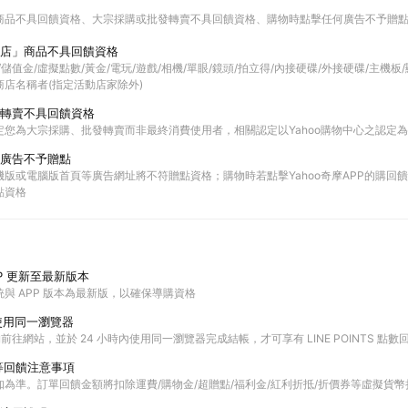
商品不具回饋資格
大宗採購或批發轉賣不具回饋資格
購物時點擊任何廣告不予贈
店」商品不具回饋資格
票券/儲值金/虛擬點數/黃金/電玩/遊戲/相機/單眼/鏡頭/拍立得/內接硬碟/外接硬碟/主機
店名稱者(指定活動店家除外)
轉賣不具回饋資格
定您為大宗採購、批發轉賣而非最終消費使用者，相關認定以Yahoo購物中心之認定
廣告不予贈點
版或電腦版首頁等廣告網址將不符贈點資格；購物時若點擊Yahoo奇摩APP的購回饋活
點資格
P 更新至最新版本
與 APP 版本為最新版，以確保導購資格
使用同一瀏覽器
購物前往網站，並於 24 小時內使用同一瀏覽器完成結帳，才可享有 LINE POINTS 點數
等回饋注意事項
為準。訂單回饋金額將扣除運費/購物金/超贈點/福利金/紅利折抵/折價券等虛擬貨幣