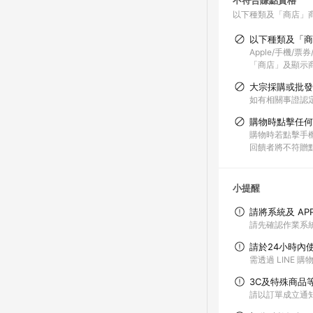
不符合賺點資格
以下種類及「商店」
以下種類及「商
Apple/手機/
「商店」及顯示商
大宗採購或批發
如有相關事證認
購物時點擊任何
購物時若點擊手機
回饋者將不符贈
小提醒
請將系統及 AP
請先確認作業系統
請於24小時內
需透過 LINE 
3C及特殊商品
請以訂單成立通知