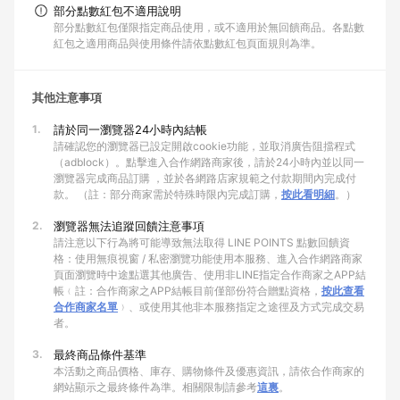
部分點數紅包不適用說明
部分點數紅包僅限指定商品使用，或不適用於無回饋商品。各點數
紅包之適用商品與使用條件請依點數紅包頁面規則為準。
其他注意事項
1.
請於同一瀏覽器24小時內結帳
請確認您的瀏覽器已設定開啟cookie功能，並取消廣告阻擋程式
（adblock）。點擊進入合作網路商家後，請於24小時內並以同一
瀏覽器完成商品訂購 ，並於各網路店家規範之付款期間內完成付
款。 （註：部分商家需於特殊時限內完成訂購，
按此看明細
。）
2.
瀏覽器無法追蹤回饋注意事項
請注意以下行為將可能導致無法取得 LINE POINTS 點數回饋資
格：使用無痕視窗 / 私密瀏覽功能使用本服務、進入合作網路商家
頁面瀏覽時中途點選其他廣告、使用非LINE指定合作商家之APP結
帳﹙註：合作商家之APP結帳目前僅部份符合贈點資格，
按此查看
合作商家名單
﹚、或使用其他非本服務指定之途徑及方式完成交易
者。
3.
最終商品條件基準
本活動之商品價格、庫存、購物條件及優惠資訊，請依合作商家的
網站顯示之最終條件為準。相關限制請參考
這裏
。