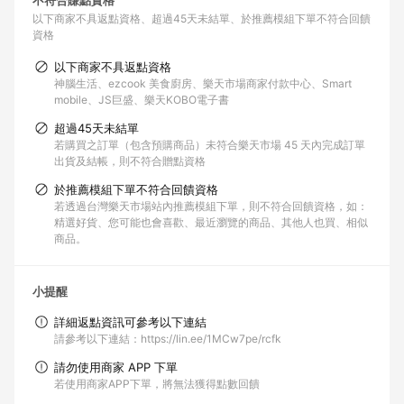
不符合賺點資格
以下商家不具返點資格
超過45天未結單
於推薦模組下單不符合回饋
資格
以下商家不具返點資格
神腦生活、ezcook 美食廚房、樂天市場商家付款中心、Smart
mobile、JS巨盛、樂天KOBO電子書
超過45天未結單
若購買之訂單（包含預購商品）未符合樂天市場 45 天內完成訂單
出貨及結帳，則不符合贈點資格
於推薦模組下單不符合回饋資格
若透過台灣樂天市場站內推薦模組下單，則不符合回饋資格，如：
精選好貨、您可能也會喜歡、最近瀏覽的商品、其他人也買、相似
商品。
小提醒
詳細返點資訊可參考以下連結
請參考以下連結：https://lin.ee/1MCw7pe/rcfk
請勿使用商家 APP 下單
若使用商家APP下單，將無法獲得點數回饋