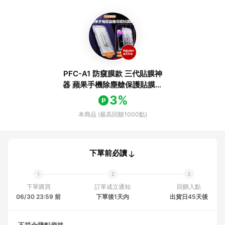
PFC-A1 防窺膜款 三代貼膜神
器 蘋果手機除塵艙保護貼膜器
iPhone 15/14/13 Pro Max
3%
Plus
本商品 (最高回饋1000點)
下單前必讀
下單購買
訂單成立通知
回饋入點
06/30 23:59 前
下單後1天內
出貨日45天後