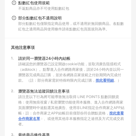
點數紅包使用規範
不返點商品亦不可使用點數紅包
部分點數紅包不適用說明
部分點數紅包僅限指定商品使用，或不適用於無回饋商品。各點數
紅包之適用商品與使用條件請依點數紅包頁面規則為準。
其他注意事項
1.
請於同一瀏覽器24小時內結帳
請確認您的瀏覽器已設定開啟cookie功能，並取消廣告阻擋程式
（adblock）。點擊進入合作網路商家後，請於24小時內並以同一
瀏覽器完成商品訂購 ，並於各網路店家規範之付款期間內完成付
款。 （註：部分商家需於特殊時限內完成訂購，
按此看明細
。）
2.
瀏覽器無法追蹤回饋注意事項
請注意以下行為將可能導致無法取得 LINE POINTS 點數回饋資
格：使用無痕視窗 / 私密瀏覽功能使用本服務、進入合作網路商家
頁面瀏覽時中途點選其他廣告、使用非LINE指定合作商家之APP結
帳﹙註：合作商家之APP結帳目前僅部份符合贈點資格，
按此查看
合作商家名單
﹚、或使用其他非本服務指定之途徑及方式完成交易
者。
3.
最終商品條件基準