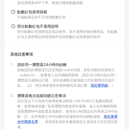
若使用商家APP下單，將無法獲得點數回饋
點數紅包使用規範
不返點商品亦不可使用點數紅包
部分點數紅包不適用說明
部分點數紅包僅限指定商品使用，或不適用於無回饋商品。各點數
紅包之適用商品與使用條件請依點數紅包頁面規則為準。
其他注意事項
1.
請於同一瀏覽器24小時內結帳
請確認您的瀏覽器已設定開啟cookie功能，並取消廣告阻擋程式
（adblock）。點擊進入合作網路商家後，請於24小時內並以同一
瀏覽器完成商品訂購 ，並於各網路店家規範之付款期間內完成付
款。 （註：部分商家需於特殊時限內完成訂購，
按此看明細
。）
2.
瀏覽器無法追蹤回饋注意事項
請注意以下行為將可能導致無法取得 LINE POINTS 點數回饋資
格：使用無痕視窗 / 私密瀏覽功能使用本服務、進入合作網路商家
頁面瀏覽時中途點選其他廣告、使用非LINE指定合作商家之APP結
帳﹙註：合作商家之APP結帳目前僅部份符合贈點資格，
按此查看
合作商家名單
﹚、或使用其他非本服務指定之途徑及方式完成交易
者。