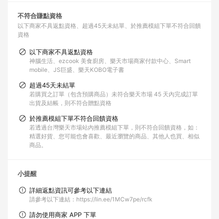
不符合賺點資格
以下商家不具返點資格
超過45天未結單
於推薦模組下單不符合回饋
資格
以下商家不具返點資格
神腦生活、ezcook 美食廚房、樂天市場商家付款中心、Smart
mobile、JS巨盛、樂天KOBO電子書
超過45天未結單
若購買之訂單（包含預購商品）未符合樂天市場 45 天內完成訂單
出貨及結帳，則不符合贈點資格
於推薦模組下單不符合回饋資格
若透過台灣樂天市場站內推薦模組下單，則不符合回饋資格，如：
精選好貨、您可能也會喜歡、最近瀏覽的商品、其他人也買、相似
商品。
小提醒
詳細返點資訊可參考以下連結
請參考以下連結：https://lin.ee/1MCw7pe/rcfk
請勿使用商家 APP 下單