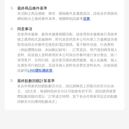
3.
最終商品條件基準
本活動之商品價格、庫存、購物條件及優惠資訊，請依合作商家的
網站顯示之最終條件為準。相關限制請參考
這裏
。
4.
同意事項
您使用本服務、參與本服務相關活動、或使用與本服務進行系統串
接之應用程式及服務時，即代表您同意本公司向第三方服務提供者
取得或與合作夥伴交換您的電話號碼、電子郵件信箱、行為歷程
（例如瀏覽紀錄、未結帳紀錄等）、訂單資訊、用戶識別碼等個人
資料。前述個人資料將用於本公司與合作夥伴進行身分整合、統一
管理客戶、共同行銷、提供更完善的應用服務、個人化服務、個人
化廣告等行銷訊息，且該等個人資料包含歷史資料在內。詳細規範
請參照
LINE隱私權政策
。
5.
最終點數回饋計算基準
各合作商家的回饋點數百分比，請以跳轉頁上所顯示的百分比為
主。 (請注意，每個時段的百分比可能會有所不同，因此購買後實
際點數回饋仍需以「訂單成立時間」當下各合作商家所設定的點數
回饋百分比獲得點數為主）