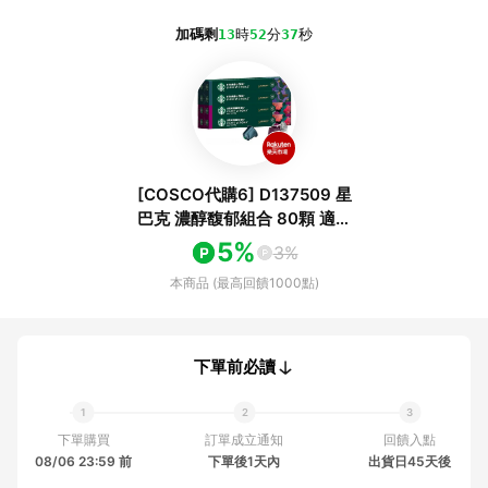
加碼剩
13
時
52
分
37
秒
[COSCO代購6] D137509 星
巴克 濃醇馥郁組合 80顆 適用
Nespresso膠囊咖啡機
5%
3%
本商品 (最高回饋1000點)
下單前必讀
下單購買
訂單成立通知
回饋入點
08/06 23:59 前
下單後1天內
出貨日45天後