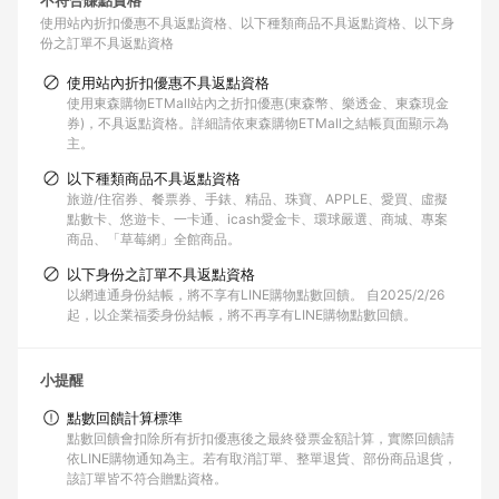
不符合賺點資格
使用站內折扣優惠不具返點資格
以下種類商品不具返點資格
以下身
份之訂單不具返點資格
使用站內折扣優惠不具返點資格
使用東森購物ETMall站內之折扣優惠(東森幣、樂透金、東森現金
券)，不具返點資格。詳細請依東森購物ETMall之結帳頁面顯示為
主。
以下種類商品不具返點資格
旅遊/住宿券、餐票券、手錶、精品、珠寶、APPLE、愛買、虛擬
點數卡、悠遊卡、一卡通、icash愛金卡、環球嚴選、商城、專案
商品、「草莓網」全館商品。
以下身份之訂單不具返點資格
以網連通身份結帳，將不享有LINE購物點數回饋。 自2025/2/26
起，以企業福委身份結帳，將不再享有LINE購物點數回饋。
小提醒
點數回饋計算標準
點數回饋會扣除所有折扣優惠後之最終發票金額計算，實際回饋請
依LINE購物通知為主。若有取消訂單、整單退貨、部份商品退貨，
該訂單皆不符合贈點資格。