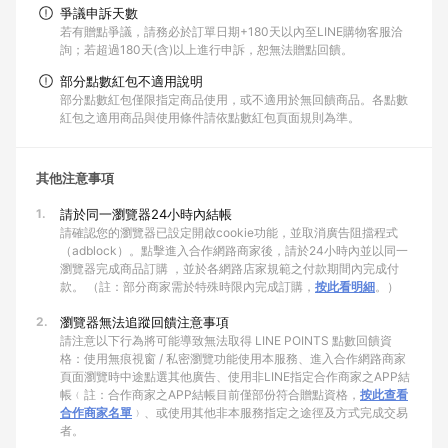
爭議申訴天數
若有贈點爭議，請務必於訂單日期+180天以內至LINE購物客服洽
詢；若超過180天(含)以上進行申訴，恕無法贈點回饋。
部分點數紅包不適用說明
部分點數紅包僅限指定商品使用，或不適用於無回饋商品。各點數
紅包之適用商品與使用條件請依點數紅包頁面規則為準。
其他注意事項
1.
請於同一瀏覽器24小時內結帳
請確認您的瀏覽器已設定開啟cookie功能，並取消廣告阻擋程式
（adblock）。點擊進入合作網路商家後，請於24小時內並以同一
瀏覽器完成商品訂購 ，並於各網路店家規範之付款期間內完成付
款。 （註：部分商家需於特殊時限內完成訂購，
按此看明細
。）
2.
瀏覽器無法追蹤回饋注意事項
請注意以下行為將可能導致無法取得 LINE POINTS 點數回饋資
格：使用無痕視窗 / 私密瀏覽功能使用本服務、進入合作網路商家
頁面瀏覽時中途點選其他廣告、使用非LINE指定合作商家之APP結
帳﹙註：合作商家之APP結帳目前僅部份符合贈點資格，
按此查看
合作商家名單
﹚、或使用其他非本服務指定之途徑及方式完成交易
者。