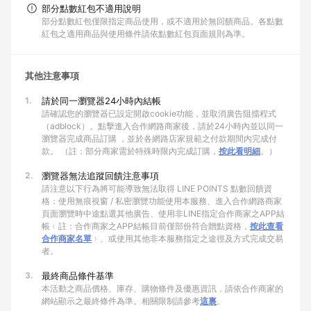
部分點數紅包不適用說明
部分點數紅包僅限指定商品使用，或不適用於無回饋商品。各點數
紅包之適用商品與使用條件請依點數紅包頁面規則為準。
其他注意事項
1.
請於同一瀏覽器24小時內結帳
請確認您的瀏覽器已設定開啟cookie功能，並取消廣告阻擋程式
（adblock）。點擊進入合作網路商家後，請於24小時內並以同一
瀏覽器完成商品訂購 ，並於各網路店家規範之付款期間內完成付
款。 （註：部分商家需於特殊時限內完成訂購，
按此看明細
。）
2.
瀏覽器無法追蹤回饋注意事項
請注意以下行為將可能導致無法取得 LINE POINTS 點數回饋資
格：使用無痕視窗 / 私密瀏覽功能使用本服務、進入合作網路商家
頁面瀏覽時中途點選其他廣告、使用非LINE指定合作商家之APP結
帳﹙註：合作商家之APP結帳目前僅部份符合贈點資格，
按此查看
合作商家名單
﹚、或使用其他非本服務指定之途徑及方式完成交易
者。
3.
最終商品條件基準
本活動之商品價格、庫存、購物條件及優惠資訊，請依合作商家的
網站顯示之最終條件為準。相關限制請參考
這裏
。