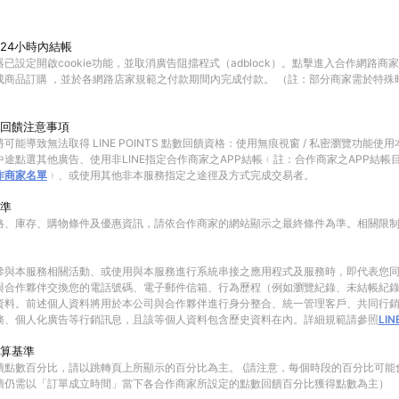
24小時內結帳
已設定開啟cookie功能，並取消廣告阻擋程式（adblock）。點擊進入合作網路商
成商品訂購 ，並於各網路店家規範之付款期間內完成付款。 （註：部分商家需於特殊
回饋注意事項
可能導致無法取得 LINE POINTS 點數回饋資格：使用無痕視窗 / 私密瀏覽功能
途點選其他廣告、使用非LINE指定合作商家之APP結帳﹙註：合作商家之APP結帳
作商家名單
﹚、或使用其他非本服務指定之途徑及方式完成交易者。
準
格、庫存、購物條件及優惠資訊，請依合作商家的網站顯示之最終條件為準。相關限
參與本服務相關活動、或使用與本服務進行系統串接之應用程式及服務時，即代表您
與合作夥伴交換您的電話號碼、電子郵件信箱、行為歷程（例如瀏覽紀錄、未結帳紀
資料。前述個人資料將用於本公司與合作夥伴進行身分整合、統一管理客戶、共同行
務、個人化廣告等行銷訊息，且該等個人資料包含歷史資料在內。詳細規範請參照
LI
算基準
饋點數百分比，請以跳轉頁上所顯示的百分比為主。 (請注意，每個時段的百分比可能
饋仍需以「訂單成立時間」當下各合作商家所設定的點數回饋百分比獲得點數為主）