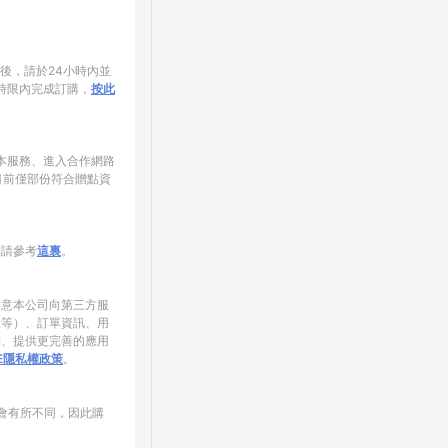
家後，請於24小時內並
時限內完成訂購，
按此
使用本服務、進入合作網路
目前僅部份符合贈點資
制請參考
這裏
。
同意本公司向第三方服
錄等）、訂單資訊、用
銷、提供更完善的應用
NE隱私權政策
。
會有所不同，因此購