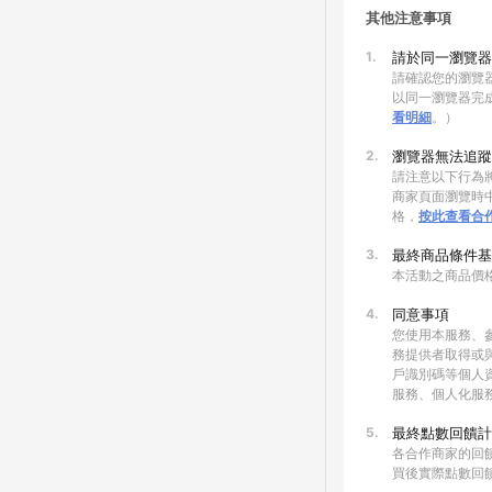
其他注意事項
1.
請於同一瀏覽器
請確認您的瀏覽器
以同一瀏覽器完
看明細
。）
2.
瀏覽器無法追蹤
請注意以下行為將
商家頁面瀏覽時中
格，
按此查看合
3.
最終商品條件基
本活動之商品價
4.
同意事項
您使用本服務、
務提供者取得或
戶識別碼等個人
服務、個人化服
5.
最終點數回饋計
各合作商家的回
買後實際點數回