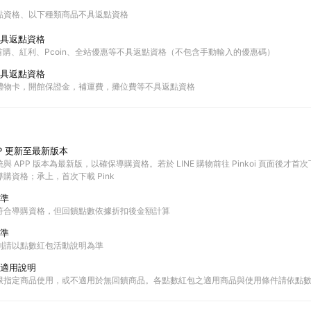
點資格
以下種類商品不具返點資格
具返點資格
站內首購、紅利、Pcoin、全站優惠等不具返點資格（不包含手動輸入的優惠碼）
具返點資格
禮物卡，開館保證金，補運費，攤位費等不具返點資格
P 更新至最新版本
 APP 版本為最新版，以確保導購資格。若於 LINE 購物前往 Pinkoi 頁面後才首次下載 
購資格；承上，首次下載 Pink
準
符合導購資格，但回饋點數依據折扣後金額計算
準
則請以點數紅包活動說明為準
適用說明
限指定商品使用，或不適用於無回饋商品。各點數紅包之適用商品與使用條件請依點