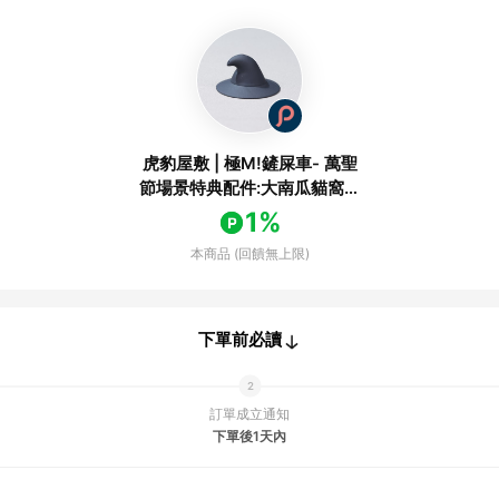
虎豹屋敷 | 極M!鏟屎車- 萬聖
節場景特典配件:大南瓜貓窩蓋
子
1%
本商品 (回饋無上限)
下單前必讀
訂單成立通知
下單後1天內