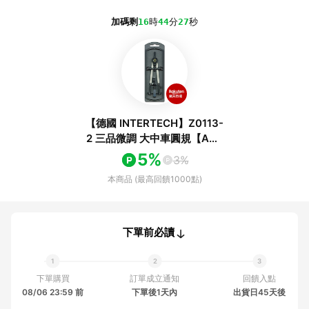
加碼剩
16
時
44
分
27
秒
【德國 INTERTECH】Z0113-
2 三品微調 大中車圓規【APP
滿額下單10%點數(單一帳號
5%
3%
最高1000點)】8/31止
本商品 (最高回饋1000點)
下單前必讀
下單購買
訂單成立通知
回饋入點
08/06 23:59 前
下單後1天內
出貨日45天後