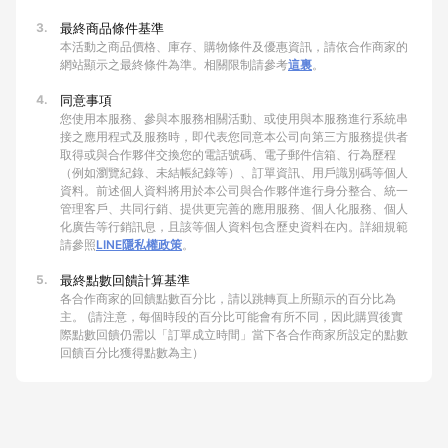
3.
最終商品條件基準
本活動之商品價格、庫存、購物條件及優惠資訊，請依合作商家的
網站顯示之最終條件為準。相關限制請參考
這裏
。
4.
同意事項
您使用本服務、參與本服務相關活動、或使用與本服務進行系統串
接之應用程式及服務時，即代表您同意本公司向第三方服務提供者
取得或與合作夥伴交換您的電話號碼、電子郵件信箱、行為歷程
（例如瀏覽紀錄、未結帳紀錄等）、訂單資訊、用戶識別碼等個人
資料。前述個人資料將用於本公司與合作夥伴進行身分整合、統一
管理客戶、共同行銷、提供更完善的應用服務、個人化服務、個人
化廣告等行銷訊息，且該等個人資料包含歷史資料在內。詳細規範
請參照
LINE隱私權政策
。
5.
最終點數回饋計算基準
各合作商家的回饋點數百分比，請以跳轉頁上所顯示的百分比為
主。 (請注意，每個時段的百分比可能會有所不同，因此購買後實
際點數回饋仍需以「訂單成立時間」當下各合作商家所設定的點數
回饋百分比獲得點數為主）