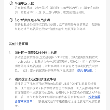
爭議申訴天數
若有贈點爭議，請務必於訂單日期+180天以內至LINE購物客服洽
詢；若超過180天(含)以上進行申訴，恕無法贈點回饋。
部分點數紅包不適用說明
部分點數紅包僅限指定商品使用，或不適用於無回饋商品。各點數
紅包之適用商品與使用條件請依點數紅包頁面規則為準。
其他注意事項
1.
請於同一瀏覽器24小時內結帳
請確認您的瀏覽器已設定開啟cookie功能，並取消廣告阻擋程式
（adblock）。點擊進入合作網路商家後，請於24小時內並以同一
瀏覽器完成商品訂購 ，並於各網路店家規範之付款期間內完成付
款。 （註：部分商家需於特殊時限內完成訂購，
按此看明細
。）
2.
瀏覽器無法追蹤回饋注意事項
請注意以下行為將可能導致無法取得 LINE POINTS 點數回饋資
格：使用無痕視窗 / 私密瀏覽功能使用本服務、進入合作網路商家
頁面瀏覽時中途點選其他廣告、使用非LINE指定合作商家之APP結
帳﹙註：合作商家之APP結帳目前僅部份符合贈點資格，
按此查看
合作商家名單
﹚、或使用其他非本服務指定之途徑及方式完成交易
者。