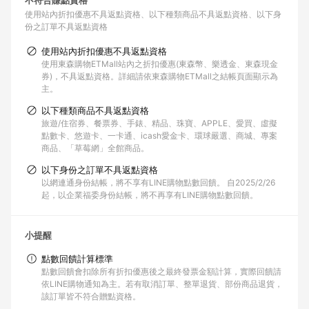
不符合賺點資格
使用站內折扣優惠不具返點資格
以下種類商品不具返點資格
以下身
份之訂單不具返點資格
使用站內折扣優惠不具返點資格
使用東森購物ETMall站內之折扣優惠(東森幣、樂透金、東森現金
券)，不具返點資格。詳細請依東森購物ETMall之結帳頁面顯示為
主。
以下種類商品不具返點資格
旅遊/住宿券、餐票券、手錶、精品、珠寶、APPLE、愛買、虛擬
點數卡、悠遊卡、一卡通、icash愛金卡、環球嚴選、商城、專案
商品、「草莓網」全館商品。
以下身份之訂單不具返點資格
以網連通身份結帳，將不享有LINE購物點數回饋。 自2025/2/26
起，以企業福委身份結帳，將不再享有LINE購物點數回饋。
小提醒
點數回饋計算標準
點數回饋會扣除所有折扣優惠後之最終發票金額計算，實際回饋請
依LINE購物通知為主。若有取消訂單、整單退貨、部份商品退貨，
該訂單皆不符合贈點資格。