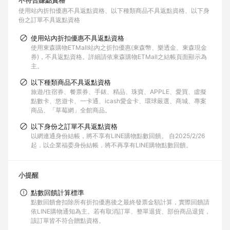
不符合賺點資格
使用站內折扣優惠不具返點資格
以下種類商品不具返點資格
以下身
份之訂單不具返點資格
使用站內折扣優惠不具返點資格
使用東森購物ETMall站內之折扣優惠(東森幣、樂透金、東森現金
券)，不具返點資格。詳細請依東森購物ETMall之結帳頁面顯示為
主。
以下種類商品不具返點資格
旅遊/住宿券、餐票券、手錶、精品、珠寶、APPLE、愛買、虛擬
點數卡、悠遊卡、一卡通、icash愛金卡、環球嚴選、商城、專案
商品、「草莓網」全館商品。
以下身份之訂單不具返點資格
以網連通身份結帳，將不享有LINE購物點數回饋。 自2025/2/26
起，以企業福委身份結帳，將不再享有LINE購物點數回饋。
小提醒
點數回饋計算標準
點數回饋會扣除所有折扣優惠後之最終發票金額計算，實際回饋請
依LINE購物通知為主。若有取消訂單、整單退貨、部份商品退貨，
該訂單皆不符合贈點資格。