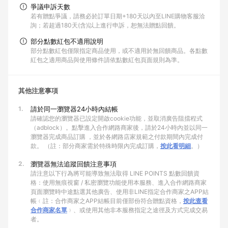
爭議申訴天數
若有贈點爭議，請務必於訂單日期+180天以內至LINE購物客服洽
詢；若超過180天(含)以上進行申訴，恕無法贈點回饋。
部分點數紅包不適用說明
部分點數紅包僅限指定商品使用，或不適用於無回饋商品。各點數
紅包之適用商品與使用條件請依點數紅包頁面規則為準。
其他注意事項
1.
請於同一瀏覽器24小時內結帳
請確認您的瀏覽器已設定開啟cookie功能，並取消廣告阻擋程式
（adblock）。點擊進入合作網路商家後，請於24小時內並以同一
瀏覽器完成商品訂購 ，並於各網路店家規範之付款期間內完成付
款。 （註：部分商家需於特殊時限內完成訂購，
按此看明細
。）
2.
瀏覽器無法追蹤回饋注意事項
請注意以下行為將可能導致無法取得 LINE POINTS 點數回饋資
格：使用無痕視窗 / 私密瀏覽功能使用本服務、進入合作網路商家
頁面瀏覽時中途點選其他廣告、使用非LINE指定合作商家之APP結
帳﹙註：合作商家之APP結帳目前僅部份符合贈點資格，
按此查看
合作商家名單
﹚、或使用其他非本服務指定之途徑及方式完成交易
者。