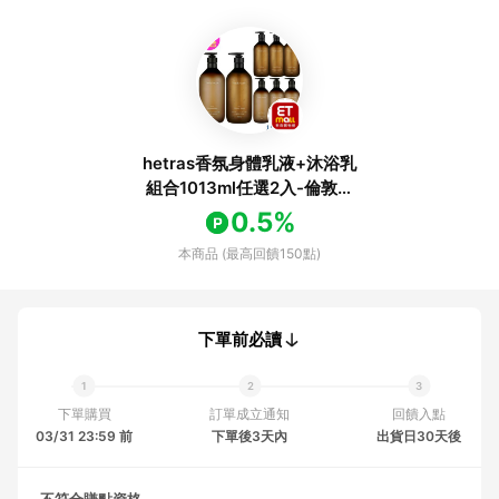
hetras香氛身體乳液+沐浴乳
組合1013ml任選2入-倫敦麝
香/花園/五星級飯店/水仙花/
0.5%
無花果/桑塔爾(國際航空版)
本商品 (最高回饋150點)
下單前必讀
下單購買
訂單成立通知
回饋入點
03/31 23:59 前
下單後3天內
出貨日30天後