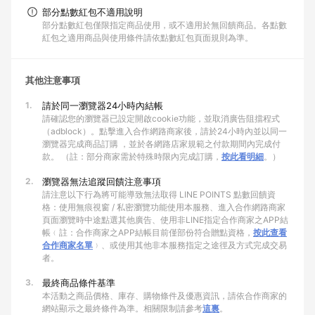
部分點數紅包不適用說明
部分點數紅包僅限指定商品使用，或不適用於無回饋商品。各點數
紅包之適用商品與使用條件請依點數紅包頁面規則為準。
其他注意事項
1.
請於同一瀏覽器24小時內結帳
請確認您的瀏覽器已設定開啟cookie功能，並取消廣告阻擋程式
（adblock）。點擊進入合作網路商家後，請於24小時內並以同一
瀏覽器完成商品訂購 ，並於各網路店家規範之付款期間內完成付
款。 （註：部分商家需於特殊時限內完成訂購，
按此看明細
。）
2.
瀏覽器無法追蹤回饋注意事項
請注意以下行為將可能導致無法取得 LINE POINTS 點數回饋資
格：使用無痕視窗 / 私密瀏覽功能使用本服務、進入合作網路商家
頁面瀏覽時中途點選其他廣告、使用非LINE指定合作商家之APP結
帳﹙註：合作商家之APP結帳目前僅部份符合贈點資格，
按此查看
合作商家名單
﹚、或使用其他非本服務指定之途徑及方式完成交易
者。
3.
最終商品條件基準
本活動之商品價格、庫存、購物條件及優惠資訊，請依合作商家的
網站顯示之最終條件為準。相關限制請參考
這裏
。