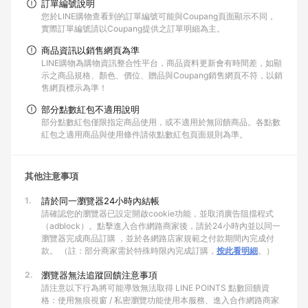
訂單編號說明
您於LINE購物查看到的訂單編號可能與Coupang頁面顯示不同，
實際訂單編號請以Coupang提供之訂單明細為主。
商品資訊以銷售網頁為準
LINE購物為購物資訊整合性平台，商品資料更新會有時間差，如顯
示之商品規格、顏色、價位、贈品與Coupang銷售網頁不符，以銷
售網頁標示為準！
部分點數紅包不適用說明
部分點數紅包僅限指定商品使用，或不適用於無回饋商品。各點數
紅包之適用商品與使用條件請依點數紅包頁面規則為準。
其他注意事項
1.
請於同一瀏覽器24小時內結帳
請確認您的瀏覽器已設定開啟cookie功能，並取消廣告阻擋程式
（adblock）。點擊進入合作網路商家後，請於24小時內並以同一
瀏覽器完成商品訂購 ，並於各網路店家規範之付款期間內完成付
款。 （註：部分商家需於特殊時限內完成訂購，
按此看明細
。）
2.
瀏覽器無法追蹤回饋注意事項
請注意以下行為將可能導致無法取得 LINE POINTS 點數回饋資
格：使用無痕視窗 / 私密瀏覽功能使用本服務、進入合作網路商家