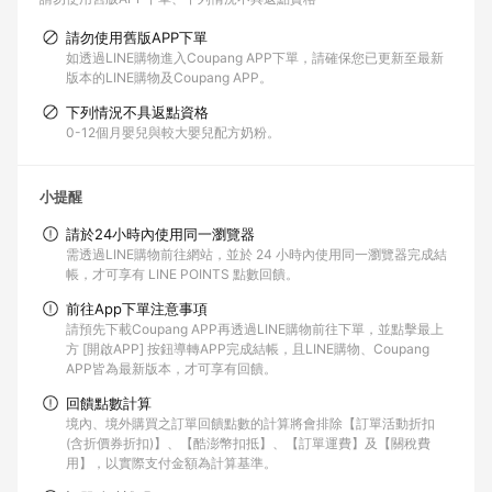
請勿使用舊版APP下單
如透過LINE購物進入Coupang APP下單，請確保您已更新至最新
版本的LINE購物及Coupang APP。
下列情況不具返點資格
0-12個月嬰兒與較大嬰兒配方奶粉。
小提醒
請於24小時內使用同一瀏覽器
需透過LINE購物前往網站，並於 24 小時內使用同一瀏覽器完成結
帳，才可享有 LINE POINTS 點數回饋。
前往App下單注意事項
請預先下載Coupang APP再透過LINE購物前往下單，並點擊最上
方 [開啟APP] 按鈕導轉APP完成結帳，且LINE購物、Coupang
APP皆為最新版本，才可享有回饋。
回饋點數計算
境內、境外購買之訂單回饋點數的計算將會排除【訂單活動折扣
(含折價券折扣)】、【酷澎幣扣抵】、【訂單運費】及【關稅費
用】，以實際支付金額為計算基準。