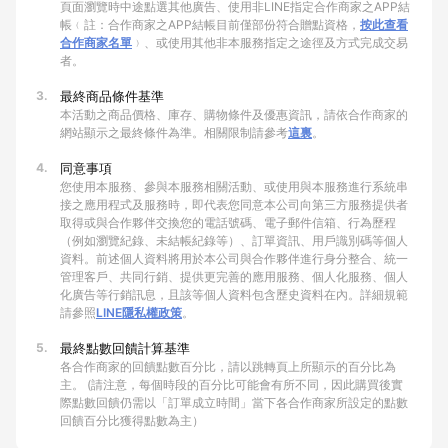
頁面瀏覽時中途點選其他廣告、使用非LINE指定合作商家之APP結
帳﹙註：合作商家之APP結帳目前僅部份符合贈點資格，
按此查看
合作商家名單
﹚、或使用其他非本服務指定之途徑及方式完成交易
者。
3.
最終商品條件基準
本活動之商品價格、庫存、購物條件及優惠資訊，請依合作商家的
網站顯示之最終條件為準。相關限制請參考
這裏
。
4.
同意事項
您使用本服務、參與本服務相關活動、或使用與本服務進行系統串
接之應用程式及服務時，即代表您同意本公司向第三方服務提供者
取得或與合作夥伴交換您的電話號碼、電子郵件信箱、行為歷程
（例如瀏覽紀錄、未結帳紀錄等）、訂單資訊、用戶識別碼等個人
資料。前述個人資料將用於本公司與合作夥伴進行身分整合、統一
管理客戶、共同行銷、提供更完善的應用服務、個人化服務、個人
化廣告等行銷訊息，且該等個人資料包含歷史資料在內。詳細規範
請參照
LINE隱私權政策
。
5.
最終點數回饋計算基準
各合作商家的回饋點數百分比，請以跳轉頁上所顯示的百分比為
主。 (請注意，每個時段的百分比可能會有所不同，因此購買後實
際點數回饋仍需以「訂單成立時間」當下各合作商家所設定的點數
回饋百分比獲得點數為主）