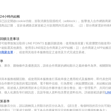
24小時內結帳
已設定開啟cookie功能，並取消廣告阻擋程式（adblock）。點擊進入合作網路商
成商品訂購 ，並於各網路店家規範之付款期間內完成付款。 （註：部分商家需於特殊
回饋注意事項
可能導致無法取得 LINE POINTS 點數回饋資格：使用無痕視窗 / 私密瀏覽功能
途點選其他廣告、使用非LINE指定合作商家之APP結帳﹙註：合作商家之APP結帳
作商家名單
﹚、或使用其他非本服務指定之途徑及方式完成交易者。
準
格、庫存、購物條件及優惠資訊，請依合作商家的網站顯示之最終條件為準。相關限
參與本服務相關活動、或使用與本服務進行系統串接之應用程式及服務時，即代表您
與合作夥伴交換您的電話號碼、電子郵件信箱、行為歷程（例如瀏覽紀錄、未結帳紀
資料。前述個人資料將用於本公司與合作夥伴進行身分整合、統一管理客戶、共同行
務、個人化廣告等行銷訊息，且該等個人資料包含歷史資料在內。詳細規範請參照
LI
算基準
饋點數百分比，請以跳轉頁上所顯示的百分比為主。 (請注意，每個時段的百分比可能
饋仍需以「訂單成立時間」當下各合作商家所設定的點數回饋百分比獲得點數為主）