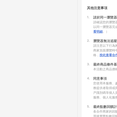
其他注意事項
1.
請於同一瀏覽器
請確認您的瀏覽器
以同一瀏覽器完
看明細
。）
2.
瀏覽器無法追蹤
請注意以下行為將
商家頁面瀏覽時中
格，
按此查看合
3.
最終商品條件基
本活動之商品價
4.
同意事項
您使用本服務、
務提供者取得或
戶識別碼等個人
服務、個人化服
5.
最終點數回饋計
各合作商家的回
買後實際點數回