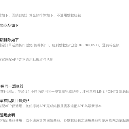
品如下
回饋點數計算金額排除如下
不適用點數紅包
類商品如下
額排除如下
除訂單活動折扣(含折價券折扣)、紅利點數折抵(含OPENPOINT)、運費等金額
及家速配APP皆不適用點數紅包活動
使用同一瀏覽器
購物前往網站，並於 24 小時內使用同一瀏覽器完成結帳，才可享有 LINE POINTS 點數
P享有點數回饋資格
配APP皆適用，按鈕導轉APP完成結帳且需家速配APP為最新版本
適用說明
限指定商品使用，或不適用於無回饋商品。各點數紅包之適用商品與使用條件請依點