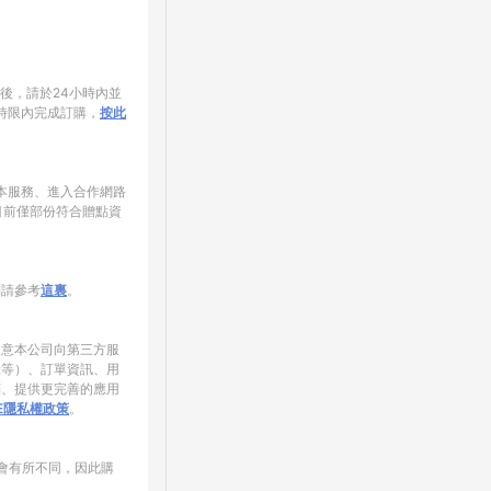
家後，請於24小時內並
時限內完成訂購，
按此
使用本服務、進入合作網路
目前僅部份符合贈點資
制請參考
這裏
。
同意本公司向第三方服
錄等）、訂單資訊、用
銷、提供更完善的應用
NE隱私權政策
。
會有所不同，因此購