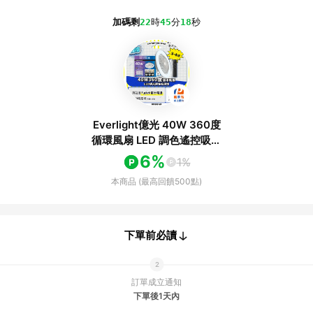
加碼剩
22
時
45
分
18
秒
Everlight億光 40W 360度
循環風扇 LED 調色遙控吸頂
燈
6%
1%
本商品 (最高回饋500點)
下單前必讀
訂單成立通知
下單後1天內