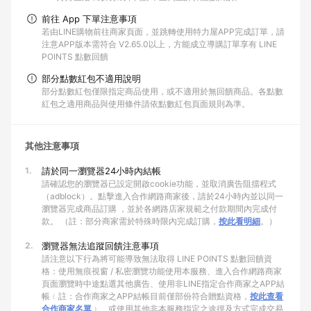
前往 App 下單注意事項
若由LINE購物前往商家頁面，並跳轉使用特力屋APP完成訂單，請
注意APP版本需符合 V2.65.0以上，方能成立導購訂單享有 LINE
POINTS 點數回饋
部分點數紅包不適用說明
部分點數紅包僅限指定商品使用，或不適用於無回饋商品。各點數
紅包之適用商品與使用條件請依點數紅包頁面規則為準。
其他注意事項
1.
請於同一瀏覽器24小時內結帳
請確認您的瀏覽器已設定開啟cookie功能，並取消廣告阻擋程式
（adblock）。點擊進入合作網路商家後，請於24小時內並以同一
瀏覽器完成商品訂購 ，並於各網路店家規範之付款期間內完成付
款。 （註：部分商家需於特殊時限內完成訂購，
按此看明細
。）
2.
瀏覽器無法追蹤回饋注意事項
請注意以下行為將可能導致無法取得 LINE POINTS 點數回饋資
格：使用無痕視窗 / 私密瀏覽功能使用本服務、進入合作網路商家
頁面瀏覽時中途點選其他廣告、使用非LINE指定合作商家之APP結
帳﹙註：合作商家之APP結帳目前僅部份符合贈點資格，
按此查看
合作商家名單
﹚、或使用其他非本服務指定之途徑及方式完成交易