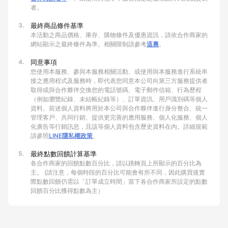
者。
3.
最終商品條件基準
本活動之商品價格、庫存、購物條件及優惠資訊，請依合作商家的
網站顯示之最終條件為準。相關限制請參考
這裏
。
4.
同意事項
您使用本服務、參與本服務相關活動、或使用與本服務進行系統串
接之應用程式及服務時，即代表您同意本公司向第三方服務提供者
取得或與合作夥伴交換您的電話號碼、電子郵件信箱、行為歷程
（例如瀏覽紀錄、未結帳紀錄等）、訂單資訊、用戶識別碼等個人
資料。前述個人資料將用於本公司與合作夥伴進行身分整合、統一
管理客戶、共同行銷、提供更完善的應用服務、個人化服務、個人
化廣告等行銷訊息，且該等個人資料包含歷史資料在內。詳細規範
請參照
LINE隱私權政策
。
5.
最終點數回饋計算基準
各合作商家的回饋點數百分比，請以跳轉頁上所顯示的百分比為
主。 (請注意，每個時段的百分比可能會有所不同，因此購買後實
際點數回饋仍需以「訂單成立時間」當下各合作商家所設定的點數
回饋百分比獲得點數為主）