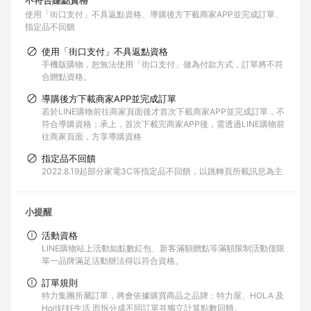
不符合賺點資格
使用「街口支付」不具返點資格
導購後方下載商家APP並完成訂單
指定品不回饋
使用「街口支付」不具返點資格
手機版購物，恕無法使用「街口支付」做為付款方式，訂單將不符
合贈點資格。
導購後方下載商家APP並完成訂單
若於LINE購物前往商家頁面後才首次下載商家APP並完成訂單，不
符合導購資格；承上，首次下載完商家APP後，需透過LINE購物前
往商家頁面，方享導購資格
指定品不回饋
2022.8.19起部分家電3C等指定品不回饋，以跳轉頁所載訊息為主
小提醒
活動資格
LINE購物站上活動如點數紅包、新客滿額贈點等滿額限制活動僅限
單一品牌滿足活動辦法得以符合資格。
訂單規則
特力集團所屬訂單，將會依據購買商品之品牌：特力屋、HOLA 及
Hoi!好好生活 而拆分成不同訂單並獨立計算點數回饋。