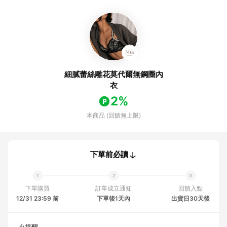
細膩蕾絲雕花莫代爾無鋼圈內
衣
2%
本商品 (回饋無上限)
下單前必讀
下單購買
訂單成立通知
回饋入點
12/31 23:59 前
下單後1天內
出貨日30天後