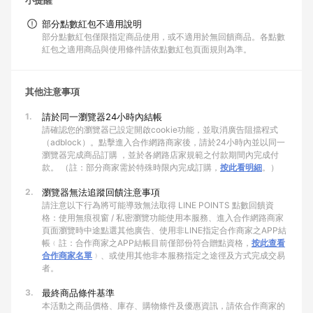
小提醒
部分點數紅包不適用說明
部分點數紅包僅限指定商品使用，或不適用於無回饋商品。各點數
紅包之適用商品與使用條件請依點數紅包頁面規則為準。
其他注意事項
1.
請於同一瀏覽器24小時內結帳
請確認您的瀏覽器已設定開啟cookie功能，並取消廣告阻擋程式
（adblock）。點擊進入合作網路商家後，請於24小時內並以同一
瀏覽器完成商品訂購 ，並於各網路店家規範之付款期間內完成付
款。 （註：部分商家需於特殊時限內完成訂購，
按此看明細
。）
2.
瀏覽器無法追蹤回饋注意事項
請注意以下行為將可能導致無法取得 LINE POINTS 點數回饋資
格：使用無痕視窗 / 私密瀏覽功能使用本服務、進入合作網路商家
頁面瀏覽時中途點選其他廣告、使用非LINE指定合作商家之APP結
帳﹙註：合作商家之APP結帳目前僅部份符合贈點資格，
按此查看
合作商家名單
﹚、或使用其他非本服務指定之途徑及方式完成交易
者。
3.
最終商品條件基準
本活動之商品價格、庫存、購物條件及優惠資訊，請依合作商家的