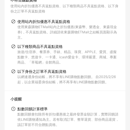
不符合賺點資格
使用站內折扣優惠不具返點資格
以下種類商品不具返點資格
以下身
份之訂單不具返點資格
使用站內折扣優惠不具返點資格
使用東森購物ETMall站內之折扣優惠(東森幣、樂透金、東森現金
券)，不具返點資格。詳細請依東森購物ETMall之結帳頁面顯示為
主。
以下種類商品不具返點資格
旅遊/住宿券、餐票券、手錶、精品、珠寶、APPLE、愛買、虛擬
點數卡、悠遊卡、一卡通、icash愛金卡、環球嚴選、商城、專案
商品、「草莓網」全館商品。
以下身份之訂單不具返點資格
以網連通身份結帳，將不享有LINE購物點數回饋。 自2025/2/26
起，以企業福委身份結帳，將不再享有LINE購物點數回饋。
小提醒
點數回饋計算標準
點數回饋會扣除所有折扣優惠後之最終發票金額計算，實際回饋請
依LINE購物通知為主。若有取消訂單、整單退貨、部份商品退貨，
該訂單皆不符合贈點資格。