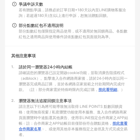
爭議申訴天數
若有贈點爭議，請務必於訂單日期+180天以內至LINE購物客服洽
詢；若超過180天(含)以上進行申訴，恕無法贈點回饋。
部分點數紅包不適用說明
部分點數紅包僅限指定商品使用，或不適用於無回饋商品。各點數
紅包之適用商品與使用條件請依點數紅包頁面規則為準。
其他注意事項
1.
請於同一瀏覽器24小時內結帳
請確認您的瀏覽器已設定開啟cookie功能，並取消廣告阻擋程式
（adblock）。點擊進入合作網路商家後，請於24小時內並以同一
瀏覽器完成商品訂購 ，並於各網路店家規範之付款期間內完成付
款。 （註：部分商家需於特殊時限內完成訂購，
按此看明細
。）
2.
瀏覽器無法追蹤回饋注意事項
請注意以下行為將可能導致無法取得 LINE POINTS 點數回饋資
格：使用無痕視窗 / 私密瀏覽功能使用本服務、進入合作網路商家
頁面瀏覽時中途點選其他廣告、使用非LINE指定合作商家之APP結
帳﹙註：合作商家之APP結帳目前僅部份符合贈點資格，
按此查看
合作商家名單
﹚、或使用其他非本服務指定之途徑及方式完成交易
者。