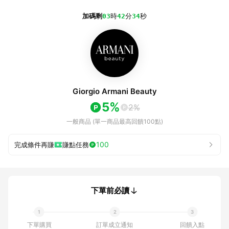
加碼剩
03
時
42
分
34
秒
Giorgio Armani Beauty
5%
2%
一般商品 (單一商品最高回饋100點)
100
完成條件再賺
賺點任務
下單前必讀
下單購買
訂單成立通知
回饋入點