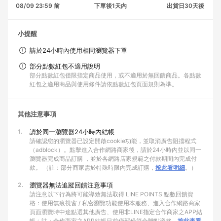
08/09 23:59 前
下單後1天內
出貨日30天後
小提醒
請於24小時內使用相同瀏覽器下單
部分點數紅包不適用說明
部分點數紅包僅限指定商品使用，或不適用於無回饋商品。各點數
紅包之適用商品與使用條件請依點數紅包頁面規則為準。
其他注意事項
1.
請於同一瀏覽器24小時內結帳
請確認您的瀏覽器已設定開啟cookie功能，並取消廣告阻擋程式
（adblock）。點擊進入合作網路商家後，請於24小時內並以同一
瀏覽器完成商品訂購 ，並於各網路店家規範之付款期間內完成付
款。 （註：部分商家需於特殊時限內完成訂購，
按此看明細
。）
2.
瀏覽器無法追蹤回饋注意事項
請注意以下行為將可能導致無法取得 LINE POINTS 點數回饋資
格：使用無痕視窗 / 私密瀏覽功能使用本服務、進入合作網路商家
頁面瀏覽時中途點選其他廣告、使用非LINE指定合作商家之APP結
帳﹙註：合作商家之APP結帳目前僅部份符合贈點資格，
按此查看