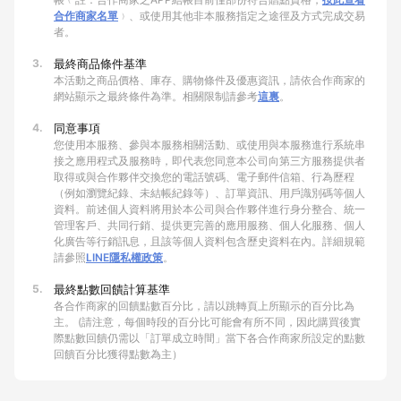
合作商家名單
﹚、或使用其他非本服務指定之途徑及方式完成交易
者。
3.
最終商品條件基準
本活動之商品價格、庫存、購物條件及優惠資訊，請依合作商家的
網站顯示之最終條件為準。相關限制請參考
這裏
。
4.
同意事項
您使用本服務、參與本服務相關活動、或使用與本服務進行系統串
接之應用程式及服務時，即代表您同意本公司向第三方服務提供者
取得或與合作夥伴交換您的電話號碼、電子郵件信箱、行為歷程
（例如瀏覽紀錄、未結帳紀錄等）、訂單資訊、用戶識別碼等個人
資料。前述個人資料將用於本公司與合作夥伴進行身分整合、統一
管理客戶、共同行銷、提供更完善的應用服務、個人化服務、個人
化廣告等行銷訊息，且該等個人資料包含歷史資料在內。詳細規範
請參照
LINE隱私權政策
。
5.
最終點數回饋計算基準
各合作商家的回饋點數百分比，請以跳轉頁上所顯示的百分比為
主。 (請注意，每個時段的百分比可能會有所不同，因此購買後實
際點數回饋仍需以「訂單成立時間」當下各合作商家所設定的點數
回饋百分比獲得點數為主）