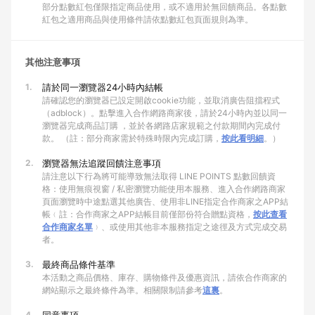
部分點數紅包僅限指定商品使用，或不適用於無回饋商品。各點數
紅包之適用商品與使用條件請依點數紅包頁面規則為準。
其他注意事項
1.
請於同一瀏覽器24小時內結帳
請確認您的瀏覽器已設定開啟cookie功能，並取消廣告阻擋程式
（adblock）。點擊進入合作網路商家後，請於24小時內並以同一
瀏覽器完成商品訂購 ，並於各網路店家規範之付款期間內完成付
款。 （註：部分商家需於特殊時限內完成訂購，
按此看明細
。）
2.
瀏覽器無法追蹤回饋注意事項
請注意以下行為將可能導致無法取得 LINE POINTS 點數回饋資
格：使用無痕視窗 / 私密瀏覽功能使用本服務、進入合作網路商家
頁面瀏覽時中途點選其他廣告、使用非LINE指定合作商家之APP結
帳﹙註：合作商家之APP結帳目前僅部份符合贈點資格，
按此查看
合作商家名單
﹚、或使用其他非本服務指定之途徑及方式完成交易
者。
3.
最終商品條件基準
本活動之商品價格、庫存、購物條件及優惠資訊，請依合作商家的
網站顯示之最終條件為準。相關限制請參考
這裏
。
4.