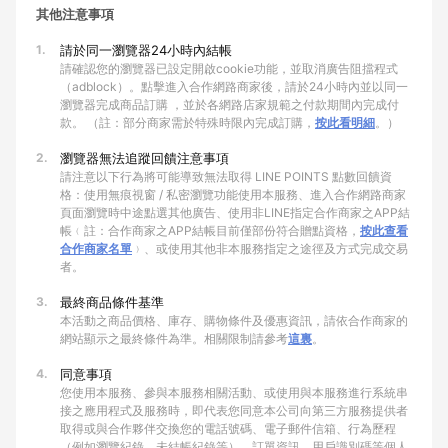
其他注意事項
1.
請於同一瀏覽器24小時內結帳
請確認您的瀏覽器已設定開啟cookie功能，並取消廣告阻擋程式
（adblock）。點擊進入合作網路商家後，請於24小時內並以同一
瀏覽器完成商品訂購 ，並於各網路店家規範之付款期間內完成付
款。 （註：部分商家需於特殊時限內完成訂購，
按此看明細
。）
2.
瀏覽器無法追蹤回饋注意事項
請注意以下行為將可能導致無法取得 LINE POINTS 點數回饋資
格：使用無痕視窗 / 私密瀏覽功能使用本服務、進入合作網路商家
頁面瀏覽時中途點選其他廣告、使用非LINE指定合作商家之APP結
帳﹙註：合作商家之APP結帳目前僅部份符合贈點資格，
按此查看
合作商家名單
﹚、或使用其他非本服務指定之途徑及方式完成交易
者。
3.
最終商品條件基準
本活動之商品價格、庫存、購物條件及優惠資訊，請依合作商家的
網站顯示之最終條件為準。相關限制請參考
這裏
。
4.
同意事項
您使用本服務、參與本服務相關活動、或使用與本服務進行系統串
接之應用程式及服務時，即代表您同意本公司向第三方服務提供者
取得或與合作夥伴交換您的電話號碼、電子郵件信箱、行為歷程
（例如瀏覽紀錄、未結帳紀錄等）、訂單資訊、用戶識別碼等個人