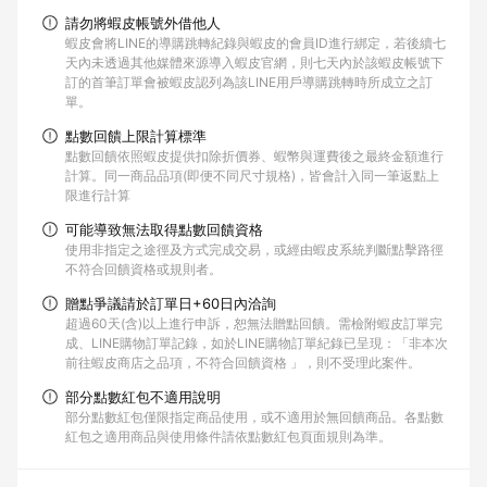
請勿將蝦皮帳號外借他人
蝦皮會將LINE的導購跳轉紀錄與蝦皮的會員ID進行綁定，若後續七
天內未透過其他媒體來源導入蝦皮官網，則七天內於該蝦皮帳號下
訂的首筆訂單會被蝦皮認列為該LINE用戶導購跳轉時所成立之訂
單。
點數回饋上限計算標準
點數回饋依照蝦皮提供扣除折價券、蝦幣與運費後之最終金額進行
計算。同一商品品項(即便不同尺寸規格)，皆會計入同一筆返點上
限進行計算
可能導致無法取得點數回饋資格
使用非指定之途徑及方式完成交易，或經由蝦皮系統判斷點擊路徑
不符合回饋資格或規則者。
贈點爭議請於訂單日+60日內洽詢
超過60天(含)以上進行申訴，恕無法贈點回饋。需檢附蝦皮訂單完
成、LINE購物訂單記錄，如於LINE購物訂單紀錄已呈現：「非本次
前往蝦皮商店之品項，不符合回饋資格 」，則不受理此案件。
部分點數紅包不適用說明
部分點數紅包僅限指定商品使用，或不適用於無回饋商品。各點數
紅包之適用商品與使用條件請依點數紅包頁面規則為準。