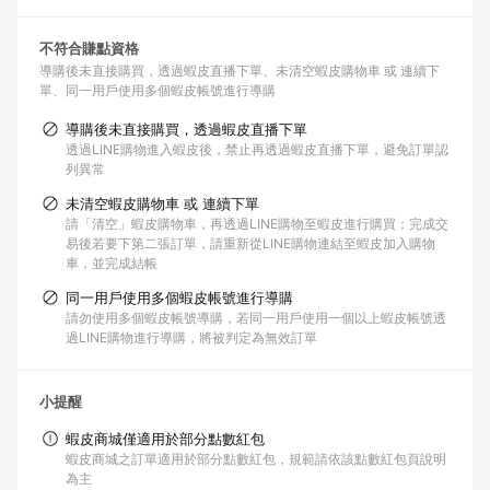
不符合賺點資格
導購後未直接購買，透過蝦皮直播下單
未清空蝦皮購物車 或 連續下
單
同一用戶使用多個蝦皮帳號進行導購
導購後未直接購買，透過蝦皮直播下單
透過LINE購物進入蝦皮後，禁止再透過蝦皮直播下單，避免訂單認
列異常
未清空蝦皮購物車 或 連續下單
請「清空」蝦皮購物車，再透過LINE購物至蝦皮進行購買；完成交
易後若要下第二張訂單，請重新從LINE購物連結至蝦皮加入購物
車，並完成結帳
同一用戶使用多個蝦皮帳號進行導購
請勿使用多個蝦皮帳號導購，若同一用戶使用一個以上蝦皮帳號透
過LINE購物進行導購，將被判定為無效訂單
小提醒
蝦皮商城僅適用於部分點數紅包
蝦皮商城之訂單適用於部分點數紅包，規範請依該點數紅包頁說明
為主