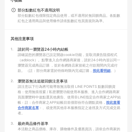
小提醒
部分點數紅包不適用說明
部分點數紅包僅限指定商品使用，或不適用於無回饋商品。各點數
紅包之適用商品與使用條件請依點數紅包頁面規則為準。
其他注意事項
1.
請於同一瀏覽器24小時內結帳
請確認您的瀏覽器已設定開啟cookie功能，並取消廣告阻擋程式
（adblock）。點擊進入合作網路商家後，請於24小時內並以同一
瀏覽器完成商品訂購 ，並於各網路店家規範之付款期間內完成付
款。 （註：部分商家需於特殊時限內完成訂購，
按此看明細
。）
2.
瀏覽器無法追蹤回饋注意事項
請注意以下行為將可能導致無法取得 LINE POINTS 點數回饋資
格：使用無痕視窗 / 私密瀏覽功能使用本服務、進入合作網路商家
頁面瀏覽時中途點選其他廣告、使用非LINE指定合作商家之APP結
帳﹙註：合作商家之APP結帳目前僅部份符合贈點資格，
按此查看
合作商家名單
﹚、或使用其他非本服務指定之途徑及方式完成交易
者。
3.
最終商品條件基準
本活動之商品價格、庫存、購物條件及優惠資訊，請依合作商家的