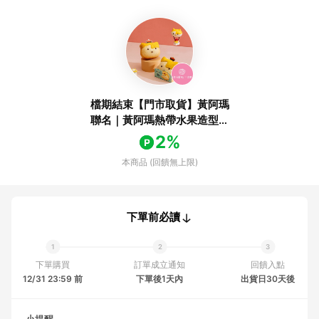
檔期結束【門市取貨】黃阿瑪
聯名｜黃阿瑪熱帶水果造型麵
包
2%
本商品 (回饋無上限)
下單前必讀
下單購買
訂單成立通知
回饋入點
12/31 23:59 前
下單後1天內
出貨日30天後