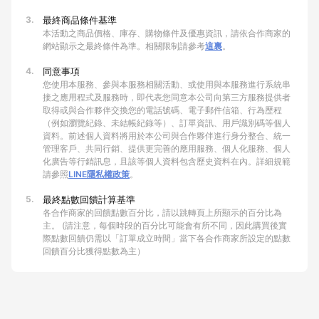
3.
最終商品條件基準
本活動之商品價格、庫存、購物條件及優惠資訊，請依合作商家的
網站顯示之最終條件為準。相關限制請參考
這裏
。
4.
同意事項
您使用本服務、參與本服務相關活動、或使用與本服務進行系統串
接之應用程式及服務時，即代表您同意本公司向第三方服務提供者
取得或與合作夥伴交換您的電話號碼、電子郵件信箱、行為歷程
（例如瀏覽紀錄、未結帳紀錄等）、訂單資訊、用戶識別碼等個人
資料。前述個人資料將用於本公司與合作夥伴進行身分整合、統一
管理客戶、共同行銷、提供更完善的應用服務、個人化服務、個人
化廣告等行銷訊息，且該等個人資料包含歷史資料在內。詳細規範
請參照
LINE隱私權政策
。
5.
最終點數回饋計算基準
各合作商家的回饋點數百分比，請以跳轉頁上所顯示的百分比為
主。 (請注意，每個時段的百分比可能會有所不同，因此購買後實
際點數回饋仍需以「訂單成立時間」當下各合作商家所設定的點數
回饋百分比獲得點數為主）