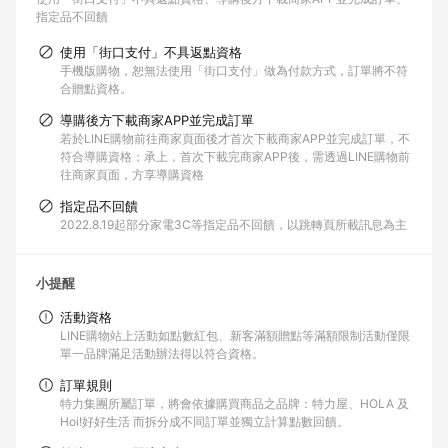
指定品不回饋
使用「街口支付」不具返點資格
手機版購物，恕無法使用「街口支付」做為付款方式，訂單將不符
合贈點資格。
導購後方下載商家APP並完成訂單
若於LINE購物前往商家頁面後才首次下載商家APP並完成訂單，不
符合導購資格；承上，首次下載完商家APP後，需透過LINE購物前
往商家頁面，方享導購資格
指定品不回饋
2022.8.19起部分家電3C等指定品不回饋，以跳轉頁所載訊息為主
小提醒
活動資格
LINE購物站上活動如點數紅包、新客滿額贈點等滿額限制活動僅限
單一品牌滿足活動辦法得以符合資格。
訂單規則
特力集團所屬訂單，將會依據購買商品之品牌：特力屋、HOLA 及
Hoi!好好生活 而拆分成不同訂單並獨立計算點數回饋。