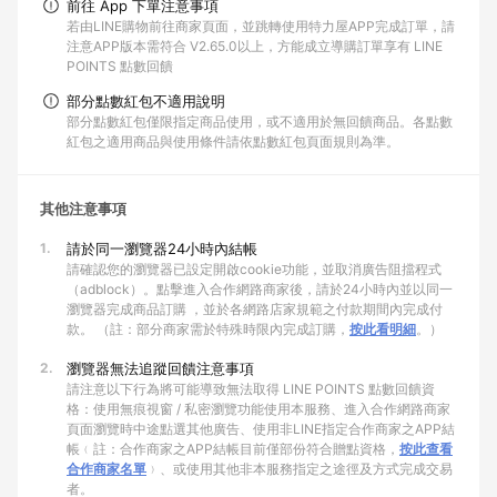
前往 App 下單注意事項
若由LINE購物前往商家頁面，並跳轉使用特力屋APP完成訂單，請
注意APP版本需符合 V2.65.0以上，方能成立導購訂單享有 LINE
POINTS 點數回饋
部分點數紅包不適用說明
部分點數紅包僅限指定商品使用，或不適用於無回饋商品。各點數
紅包之適用商品與使用條件請依點數紅包頁面規則為準。
其他注意事項
1.
請於同一瀏覽器24小時內結帳
請確認您的瀏覽器已設定開啟cookie功能，並取消廣告阻擋程式
（adblock）。點擊進入合作網路商家後，請於24小時內並以同一
瀏覽器完成商品訂購 ，並於各網路店家規範之付款期間內完成付
款。 （註：部分商家需於特殊時限內完成訂購，
按此看明細
。）
2.
瀏覽器無法追蹤回饋注意事項
請注意以下行為將可能導致無法取得 LINE POINTS 點數回饋資
格：使用無痕視窗 / 私密瀏覽功能使用本服務、進入合作網路商家
頁面瀏覽時中途點選其他廣告、使用非LINE指定合作商家之APP結
帳﹙註：合作商家之APP結帳目前僅部份符合贈點資格，
按此查看
合作商家名單
﹚、或使用其他非本服務指定之途徑及方式完成交易
者。