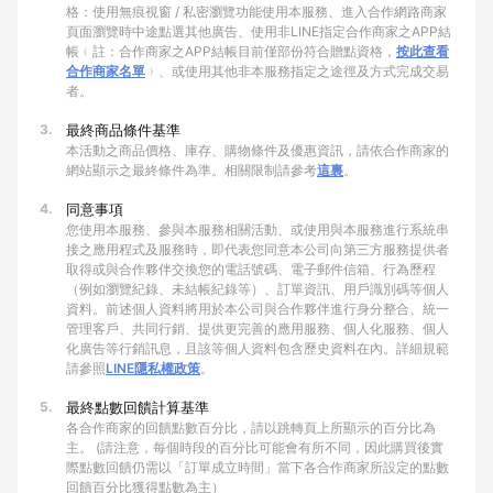
格：使用無痕視窗 / 私密瀏覽功能使用本服務、進入合作網路商家
頁面瀏覽時中途點選其他廣告、使用非LINE指定合作商家之APP結
帳﹙註：合作商家之APP結帳目前僅部份符合贈點資格，
按此查看
合作商家名單
﹚、或使用其他非本服務指定之途徑及方式完成交易
者。
3.
最終商品條件基準
本活動之商品價格、庫存、購物條件及優惠資訊，請依合作商家的
網站顯示之最終條件為準。相關限制請參考
這裏
。
4.
同意事項
您使用本服務、參與本服務相關活動、或使用與本服務進行系統串
接之應用程式及服務時，即代表您同意本公司向第三方服務提供者
取得或與合作夥伴交換您的電話號碼、電子郵件信箱、行為歷程
（例如瀏覽紀錄、未結帳紀錄等）、訂單資訊、用戶識別碼等個人
資料。前述個人資料將用於本公司與合作夥伴進行身分整合、統一
管理客戶、共同行銷、提供更完善的應用服務、個人化服務、個人
化廣告等行銷訊息，且該等個人資料包含歷史資料在內。詳細規範
請參照
LINE隱私權政策
。
5.
最終點數回饋計算基準
各合作商家的回饋點數百分比，請以跳轉頁上所顯示的百分比為
主。 (請注意，每個時段的百分比可能會有所不同，因此購買後實
際點數回饋仍需以「訂單成立時間」當下各合作商家所設定的點數
回饋百分比獲得點數為主）