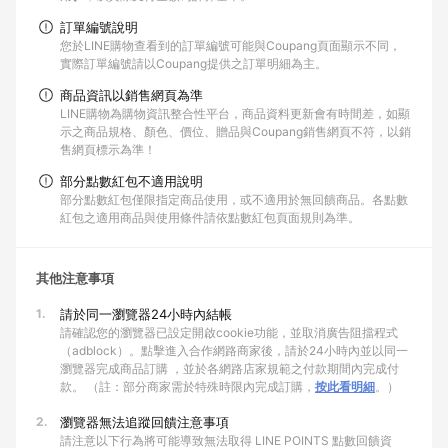
訂單編號說明
您於LINE購物查看到的訂單編號可能與Coupang頁面顯示不同，
實際訂單編號請以Coupang提供之訂單明細為主。
商品資訊以銷售網頁為準
LINE購物為購物資訊整合性平台，商品資料更新會有時間差，如顯
示之商品規格、顏色、價位、贈品與Coupang銷售網頁不符，以銷
售網頁標示為準！
部分點數紅包不適用說明
部分點數紅包僅限指定商品使用，或不適用於無回饋商品。各點數
紅包之適用商品與使用條件請依點數紅包頁面規則為準。
其他注意事項
1.
請於同一瀏覽器24小時內結帳
請確認您的瀏覽器已設定開啟cookie功能，並取消廣告阻擋程式
（adblock）。點擊進入合作網路商家後，請於24小時內並以同一
瀏覽器完成商品訂購 ，並於各網路店家規範之付款期間內完成付
款。 （註：部分商家需於特殊時限內完成訂購，
按此看明細
。）
2.
瀏覽器無法追蹤回饋注意事項
請注意以下行為將可能導致無法取得 LINE POINTS 點數回饋資