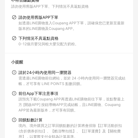
不符合賺點資格
請勿使用舊版APP下單
下列情況不具返點資格
請勿使用舊版APP下單
如透過LINE購物進入Coupang APP下單，請確保您已更新至最新
版本的LINE購物及Coupang APP。
下列情況不具返點資格
0-12個月嬰兒與較大嬰兒配方奶粉。
小提醒
請於24小時內使用同一瀏覽器
需透過LINE購物前往網站，並於 24 小時內使用同一瀏覽器完成結
帳，才可享有 LINE POINTS 點數回饋。
前往App下單注意事項
請預先下載Coupang APP再透過LINE購物前往下單，並點擊最上
方 [開啟APP] 按鈕導轉APP完成結帳，且LINE購物、Coupang
APP皆為最新版本，才可享有回饋。
回饋點數計算
境內、境外購買之訂單回饋點數的計算將會排除【訂單活動折扣
(含折價券折扣)】、【酷澎幣扣抵】、【訂單運費】及【關稅費
用】，以實際支付金額為計算基準。