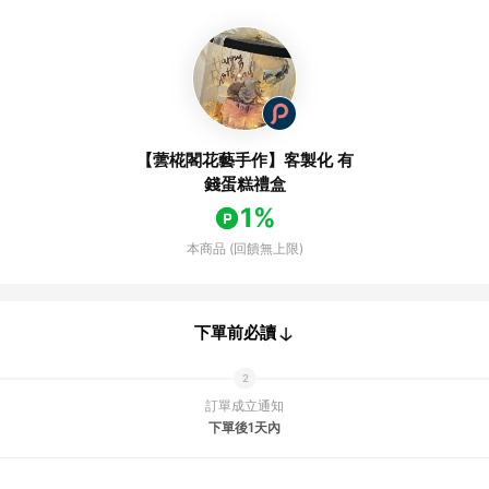
【蕓椛閣花藝手作】客製化 有
錢蛋糕禮盒
1%
本商品 (回饋無上限)
下單前必讀
訂單成立通知
下單後1天內