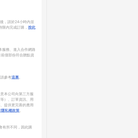
家後，請於24小時內並
時限內完成訂購，
按此
使用本服務、進入合作網路
目前僅部份符合贈點資
制請參考
這裏
。
同意本公司向第三方服
錄等）、訂單資訊、用
銷、提供更完善的應用
NE隱私權政策
。
會有所不同，因此購