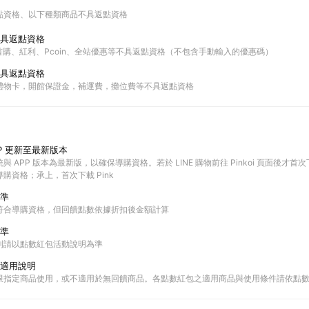
點資格
以下種類商品不具返點資格
具返點資格
站內首購、紅利、Pcoin、全站優惠等不具返點資格（不包含手動輸入的優惠碼）
具返點資格
禮物卡，開館保證金，補運費，攤位費等不具返點資格
P 更新至最新版本
 APP 版本為最新版，以確保導購資格。若於 LINE 購物前往 Pinkoi 頁面後才首次下載 
購資格；承上，首次下載 Pink
準
符合導購資格，但回饋點數依據折扣後金額計算
準
則請以點數紅包活動說明為準
適用說明
限指定商品使用，或不適用於無回饋商品。各點數紅包之適用商品與使用條件請依點