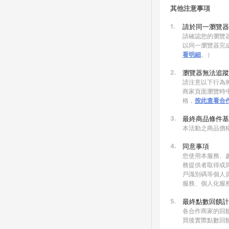
其他注意事項
1.
請於同一瀏覽器
請確認您的瀏覽器
以同一瀏覽器完
看明細
。）
2.
瀏覽器無法追蹤
請注意以下行為將
商家頁面瀏覽時中
格，
按此查看合
3.
最終商品條件基
本活動之商品價
4.
同意事項
您使用本服務、
務提供者取得或
戶識別碼等個人
服務、個人化服
5.
最終點數回饋計
各合作商家的回
買後實際點數回