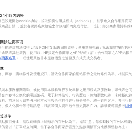
24小時內結帳
已設定開啟cookie功能，並取消廣告阻擋程式（adblock）。點擊進入合作網路商
成商品訂購 ，並於各網路店家規範之付款期間內完成付款。 （註：部分商家需於特殊
回饋注意事項
可能導致無法取得 LINE POINTS 點數回饋資格：使用無痕視窗 / 私密瀏覽功能
途點選其他廣告、使用非LINE指定合作商家之APP結帳﹙註：合作商家之APP結帳
作商家名單
﹚、或使用其他非本服務指定之途徑及方式完成交易者。
準
格、庫存、購物條件及優惠資訊，請依合作商家的網站顯示之最終條件為準。相關限
參與本服務相關活動、或使用與本服務進行系統串接之應用程式及服務時，即代表您
與合作夥伴交換您的電話號碼、電子郵件信箱、行為歷程（例如瀏覽紀錄、未結帳紀
資料。前述個人資料將用於本公司與合作夥伴進行身分整合、統一管理客戶、共同行
務、個人化廣告等行銷訊息，且該等個人資料包含歷史資料在內。詳細規範請參照
LI
算基準
饋點數百分比，請以跳轉頁上所顯示的百分比為主。 (請注意，每個時段的百分比可能
饋仍需以「訂單成立時間」當下各合作商家所設定的點數回饋百分比獲得點數為主）