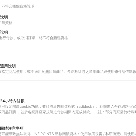
不符合賺點資格說明
說明
回饋資格
說明
Pay進行付款、或取消訂單，將不符合贈點資格
適用說明
限指定商品使用，或不適用於無回饋商品。各點數紅包之適用商品與使用條件請依點
24小時內結帳
已設定開啟cookie功能，並取消廣告阻擋程式（adblock）。點擊進入合作網路商
成商品訂購 ，並於各網路店家規範之付款期間內完成付款。 （註：部分商家需於特殊
回饋注意事項
可能導致無法取得 LINE POINTS 點數回饋資格：使用無痕視窗 / 私密瀏覽功能