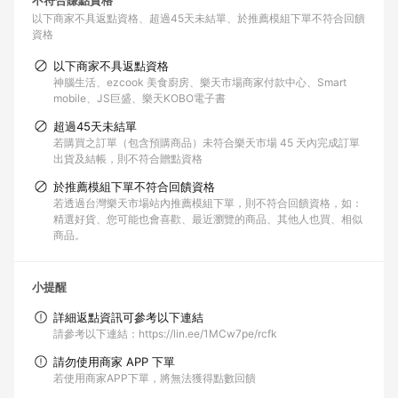
不符合賺點資格
以下商家不具返點資格
超過45天未結單
於推薦模組下單不符合回饋
資格
以下商家不具返點資格
神腦生活、ezcook 美食廚房、樂天市場商家付款中心、Smart
mobile、JS巨盛、樂天KOBO電子書
超過45天未結單
若購買之訂單（包含預購商品）未符合樂天市場 45 天內完成訂單
出貨及結帳，則不符合贈點資格
於推薦模組下單不符合回饋資格
若透過台灣樂天市場站內推薦模組下單，則不符合回饋資格，如：
精選好貨、您可能也會喜歡、最近瀏覽的商品、其他人也買、相似
商品。
小提醒
詳細返點資訊可參考以下連結
請參考以下連結：https://lin.ee/1MCw7pe/rcfk
請勿使用商家 APP 下單
若使用商家APP下單，將無法獲得點數回饋