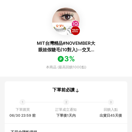
MIT台灣精品#NOVEMBER大
眼娃假睫毛(10對入)--交叉9
黑 [73701]
3%
本商品 (最高回饋1000點)
下單前必讀
下單購買
訂單成立通知
回饋入點
06/30 23:59 前
下單後1天內
出貨日45天後