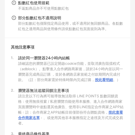
點數紅包使用規範
不返點商品亦不可使用點數紅包
部分點數紅包不適用說明
部分點數紅包僅限指定商品使用，或不適用於無回饋商品。各點數
紅包之適用商品與使用條件請依點數紅包頁面規則為準。
其他注意事項
1.
請於同一瀏覽器24小時內結帳
請確認您的瀏覽器已設定開啟cookie功能，並取消廣告阻擋程式
（adblock）。點擊進入合作網路商家後，請於24小時內並以同一
瀏覽器完成商品訂購 ，並於各網路店家規範之付款期間內完成付
款。 （註：部分商家需於特殊時限內完成訂購，
按此看明細
。）
2.
瀏覽器無法追蹤回饋注意事項
請注意以下行為將可能導致無法取得 LINE POINTS 點數回饋資
格：使用無痕視窗 / 私密瀏覽功能使用本服務、進入合作網路商家
頁面瀏覽時中途點選其他廣告、使用非LINE指定合作商家之APP結
帳﹙註：合作商家之APP結帳目前僅部份符合贈點資格，
按此查看
合作商家名單
﹚、或使用其他非本服務指定之途徑及方式完成交易
者。
3.
最終商品條件基準