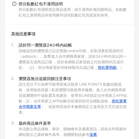
部分點數紅包不適用說明
部分點數紅包僅限指定商品使用，或不適用於無回饋商品。各點數
紅包之適用商品與使用條件請依點數紅包頁面規則為準。
其他注意事項
1.
請於同一瀏覽器24小時內結帳
請確認您的瀏覽器已設定開啟cookie功能，並取消廣告阻擋程式
（adblock）。點擊進入合作網路商家後，請於24小時內並以同一
瀏覽器完成商品訂購 ，並於各網路店家規範之付款期間內完成付
款。 （註：部分商家需於特殊時限內完成訂購，
按此看明細
。）
2.
瀏覽器無法追蹤回饋注意事項
請注意以下行為將可能導致無法取得 LINE POINTS 點數回饋資
格：使用無痕視窗 / 私密瀏覽功能使用本服務、進入合作網路商家
頁面瀏覽時中途點選其他廣告、使用非LINE指定合作商家之APP結
帳﹙註：合作商家之APP結帳目前僅部份符合贈點資格，
按此查看
合作商家名單
﹚、或使用其他非本服務指定之途徑及方式完成交易
者。
3.
最終商品條件基準
本活動之商品價格、庫存、購物條件及優惠資訊，請依合作商家的
網站顯示之最終條件為準。相關限制請參考
這裏
。