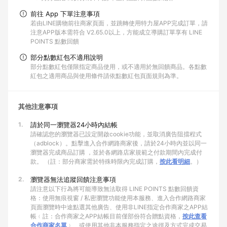
前往 App 下單注意事項
若由LINE購物前往商家頁面，並跳轉使用特力屋APP完成訂單，請
注意APP版本需符合 V2.65.0以上，方能成立導購訂單享有 LINE
POINTS 點數回饋
部分點數紅包不適用說明
部分點數紅包僅限指定商品使用，或不適用於無回饋商品。各點數
紅包之適用商品與使用條件請依點數紅包頁面規則為準。
其他注意事項
1.
請於同一瀏覽器24小時內結帳
請確認您的瀏覽器已設定開啟cookie功能，並取消廣告阻擋程式
（adblock）。點擊進入合作網路商家後，請於24小時內並以同一
瀏覽器完成商品訂購 ，並於各網路店家規範之付款期間內完成付
款。 （註：部分商家需於特殊時限內完成訂購，
按此看明細
。）
2.
瀏覽器無法追蹤回饋注意事項
請注意以下行為將可能導致無法取得 LINE POINTS 點數回饋資
格：使用無痕視窗 / 私密瀏覽功能使用本服務、進入合作網路商家
頁面瀏覽時中途點選其他廣告、使用非LINE指定合作商家之APP結
帳﹙註：合作商家之APP結帳目前僅部份符合贈點資格，
按此查看
合作商家名單
﹚、或使用其他非本服務指定之途徑及方式完成交易