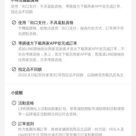
不符合賺點資格
使用「街口支付」不具返點資格
導購後方下載商家APP並完成訂單
指定品不回饋
使用「街口支付」不具返點資格
手機版購物，恕無法使用「街口支付」做為付款方式，訂單將不符
合贈點資格。
導購後方下載商家APP並完成訂單
若於LINE購物前往商家頁面後才首次下載商家APP並完成訂單，不
符合導購資格；承上，首次下載完商家APP後，需透過LINE購物前
往商家頁面，方享導購資格
指定品不回饋
2022.8.19起部分家電3C等指定品不回饋，以跳轉頁所載訊息為主
小提醒
活動資格
LINE購物站上活動如點數紅包、新客滿額贈點等滿額限制活動僅限
單一品牌滿足活動辦法得以符合資格。
訂單規則
特力集團所屬訂單，將會依據購買商品之品牌：特力屋、HOLA 及
Hoi!好好生活 而拆分成不同訂單並獨立計算點數回饋。