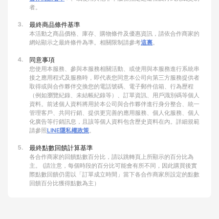
者。
3.
最終商品條件基準
本活動之商品價格、庫存、購物條件及優惠資訊，請依合作商家的
網站顯示之最終條件為準。相關限制請參考
這裏
。
4.
同意事項
您使用本服務、參與本服務相關活動、或使用與本服務進行系統串
接之應用程式及服務時，即代表您同意本公司向第三方服務提供者
取得或與合作夥伴交換您的電話號碼、電子郵件信箱、行為歷程
（例如瀏覽紀錄、未結帳紀錄等）、訂單資訊、用戶識別碼等個人
資料。前述個人資料將用於本公司與合作夥伴進行身分整合、統一
管理客戶、共同行銷、提供更完善的應用服務、個人化服務、個人
化廣告等行銷訊息，且該等個人資料包含歷史資料在內。詳細規範
請參照
LINE隱私權政策
。
5.
最終點數回饋計算基準
各合作商家的回饋點數百分比，請以跳轉頁上所顯示的百分比為
主。 (請注意，每個時段的百分比可能會有所不同，因此購買後實
際點數回饋仍需以「訂單成立時間」當下各合作商家所設定的點數
回饋百分比獲得點數為主）