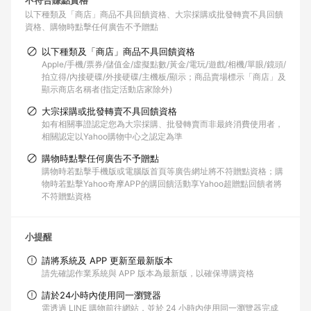
不符合賺點資格
以下種類及「商店」商品不具回饋資格
大宗採購或批發轉賣不具回饋
資格
購物時點擊任何廣告不予贈點
以下種類及「商店」商品不具回饋資格
Apple/手機/票券/儲值金/虛擬點數/黃金/電玩/遊戲/相機/單眼/鏡頭/
拍立得/內接硬碟/外接硬碟/主機板/顯示；商品賣場標示「商店」及
顯示商店名稱者(指定活動店家除外)
大宗採購或批發轉賣不具回饋資格
如有相關事證認定您為大宗採購、批發轉賣而非最終消費使用者，
相關認定以Yahoo購物中心之認定為準
購物時點擊任何廣告不予贈點
購物時若點擊手機版或電腦版首頁等廣告網址將不符贈點資格；購
物時若點擊Yahoo奇摩APP的購回饋活動享Yahoo超贈點回饋者將
不符贈點資格
小提醒
請將系統及 APP 更新至最新版本
請先確認作業系統與 APP 版本為最新版，以確保導購資格
請於24小時內使用同一瀏覽器
需透過 LINE 購物前往網站，並於 24 小時內使用同一瀏覽器完成