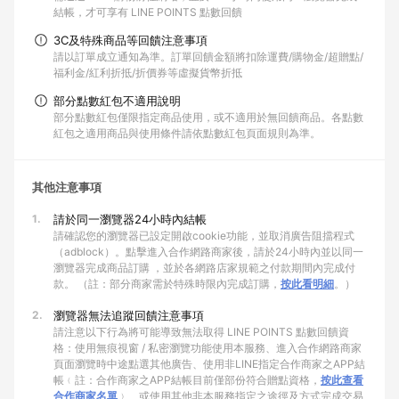
結帳，才可享有 LINE POINTS 點數回饋
3C及特殊商品等回饋注意事項
請以訂單成立通知為準。訂單回饋金額將扣除運費/購物金/超贈點/
福利金/紅利折抵/折價券等虛擬貨幣折抵
部分點數紅包不適用說明
部分點數紅包僅限指定商品使用，或不適用於無回饋商品。各點數
紅包之適用商品與使用條件請依點數紅包頁面規則為準。
其他注意事項
1.
請於同一瀏覽器24小時內結帳
請確認您的瀏覽器已設定開啟cookie功能，並取消廣告阻擋程式
（adblock）。點擊進入合作網路商家後，請於24小時內並以同一
瀏覽器完成商品訂購 ，並於各網路店家規範之付款期間內完成付
款。 （註：部分商家需於特殊時限內完成訂購，
按此看明細
。）
2.
瀏覽器無法追蹤回饋注意事項
請注意以下行為將可能導致無法取得 LINE POINTS 點數回饋資
格：使用無痕視窗 / 私密瀏覽功能使用本服務、進入合作網路商家
頁面瀏覽時中途點選其他廣告、使用非LINE指定合作商家之APP結
帳﹙註：合作商家之APP結帳目前僅部份符合贈點資格，
按此查看
合作商家名單
﹚、或使用其他非本服務指定之途徑及方式完成交易