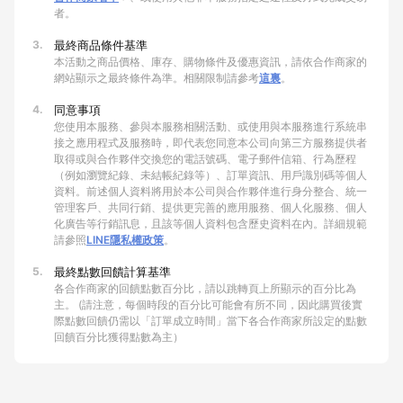
者。
3.
最終商品條件基準
本活動之商品價格、庫存、購物條件及優惠資訊，請依合作商家的
網站顯示之最終條件為準。相關限制請參考
這裏
。
4.
同意事項
您使用本服務、參與本服務相關活動、或使用與本服務進行系統串
接之應用程式及服務時，即代表您同意本公司向第三方服務提供者
取得或與合作夥伴交換您的電話號碼、電子郵件信箱、行為歷程
（例如瀏覽紀錄、未結帳紀錄等）、訂單資訊、用戶識別碼等個人
資料。前述個人資料將用於本公司與合作夥伴進行身分整合、統一
管理客戶、共同行銷、提供更完善的應用服務、個人化服務、個人
化廣告等行銷訊息，且該等個人資料包含歷史資料在內。詳細規範
請參照
LINE隱私權政策
。
5.
最終點數回饋計算基準
各合作商家的回饋點數百分比，請以跳轉頁上所顯示的百分比為
主。 (請注意，每個時段的百分比可能會有所不同，因此購買後實
際點數回饋仍需以「訂單成立時間」當下各合作商家所設定的點數
回饋百分比獲得點數為主）