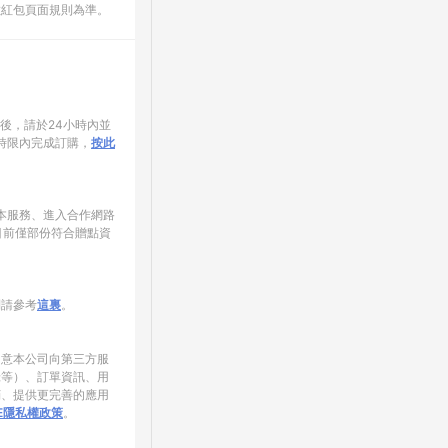
數紅包頁面規則為準。
家後，請於24小時內並
時限內完成訂購，
按此
使用本服務、進入合作網路
目前僅部份符合贈點資
制請參考
這裏
。
同意本公司向第三方服
錄等）、訂單資訊、用
銷、提供更完善的應用
NE隱私權政策
。