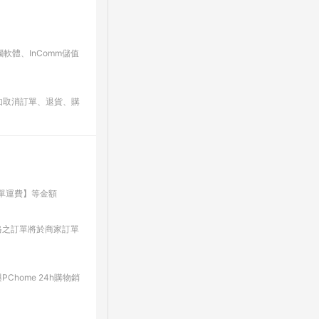
軟體、InComm儲值
。如取消訂單、退貨、購
單運費】等金額
格之訂單將於商家訂單
home 24h購物銷