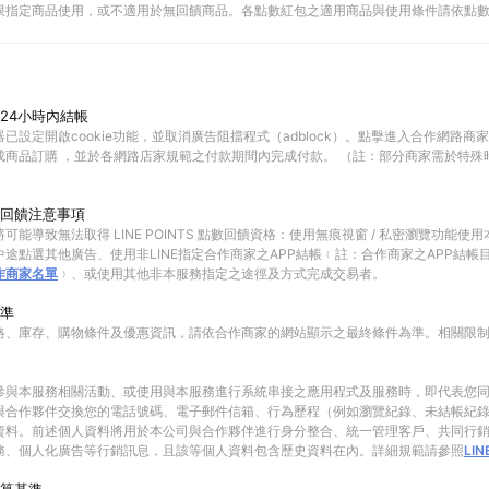
限指定商品使用，或不適用於無回饋商品。各點數紅包之適用商品與使用條件請依點
24小時內結帳
已設定開啟cookie功能，並取消廣告阻擋程式（adblock）。點擊進入合作網路商
成商品訂購 ，並於各網路店家規範之付款期間內完成付款。 （註：部分商家需於特殊
回饋注意事項
可能導致無法取得 LINE POINTS 點數回饋資格：使用無痕視窗 / 私密瀏覽功能
途點選其他廣告、使用非LINE指定合作商家之APP結帳﹙註：合作商家之APP結帳
作商家名單
﹚、或使用其他非本服務指定之途徑及方式完成交易者。
準
格、庫存、購物條件及優惠資訊，請依合作商家的網站顯示之最終條件為準。相關限
參與本服務相關活動、或使用與本服務進行系統串接之應用程式及服務時，即代表您
與合作夥伴交換您的電話號碼、電子郵件信箱、行為歷程（例如瀏覽紀錄、未結帳紀
資料。前述個人資料將用於本公司與合作夥伴進行身分整合、統一管理客戶、共同行
務、個人化廣告等行銷訊息，且該等個人資料包含歷史資料在內。詳細規範請參照
LI