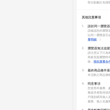
部分點數紅包僅
其他注意事項
1.
請於同一瀏覽器
請確認您的瀏覽器
以同一瀏覽器完
看明細
。）
2.
瀏覽器無法追蹤
請注意以下行為將
商家頁面瀏覽時中
格，
按此查看合
3.
最終商品條件基
本活動之商品價
4.
同意事項
您使用本服務、
務提供者取得或
戶識別碼等個人
服務、個人化服
5.