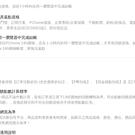
點資格
請於1小時內在同一瀏覽器中完成結帳
具返點資格
機門號、訂閱方案、PChome儲值、企業專區/企業採購、下載軟體、奶粉/副食品、電腦
、票券全品項[2026/6/2起]、部分指定品
同一瀏覽器中完成結帳
物前往PChome 24h購物，且在１小時內於同一瀏覽器中完成結帳，才享有回饋資格
e 24h購物帳號，將無法返點
將會排除【訂單活動折扣 (含折價券折扣)】、【P幣扣抵】、【現金積點扣抵】及【訂
饋點數計算標準
一商品不論件數計算，並依訂單成立當下LINE購物的回饋機制為準。符合點數回饋資
E回饋」，若無此標示則不符合回饋資格亦不得使用點數紅包 。
網頁為準
物資訊整合性平台，商品資料更新會有時間差，如顯示之商品規格、顏色、價位、贈品與PC
銷售網頁標示為準！
適用說明