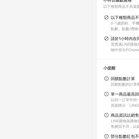
不符合賺點資格
以下種類商品不具返
以下種類商品不
0-1歲奶粉、手
點數、點數/禮物卡
請於1小時內在
需透過LINE購
物中登出PChom
小提醒
回饋點數計算
回饋點數的計算
單一商品最高回
以同一訂單中同
頁面標示「LIN
商品資訊以銷售
LINE購物為購
售網頁不符，以
部分點數紅包不