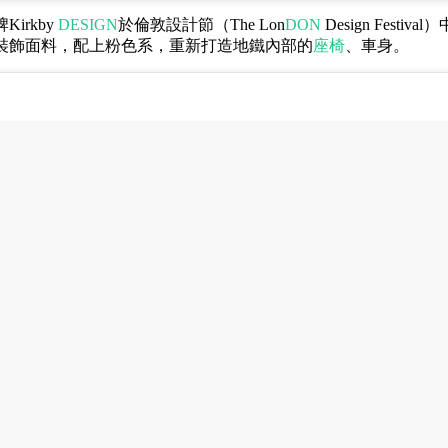
牌
Kirkby
DESIGN
於倫敦設計節（The Lon
DON
Design Festi
裝飾面料，配上粉色系，重新打造地鐵內部的
座椅
、車身。