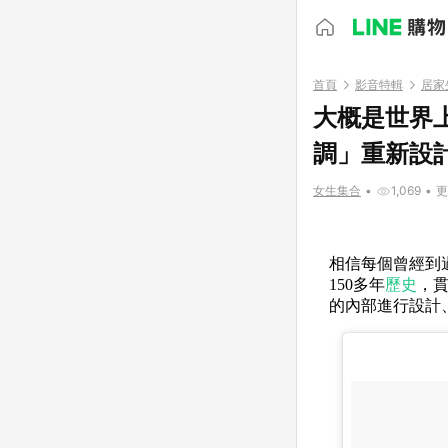
首頁
影音特輯
居家
大概是世界
調」重新設計
女生集合
•
1,069
•
更
相信每個曾經到
150多年
歷史
，
的內部進行設計