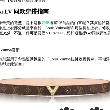
@有什麼好看的新品值得買
na LV 同款穿搭指南
身華美的造型，是不是很
好奇
這些LV商品的由來呢？其實他們
是上衣部分就是來自於「Louis Vuitton層次肩位長袖上衣」
次感，不過一件可是要價NT182000，想和姬雅娜Get同款荷包
Vuitton官網
別選用了帶點運動氛圍的「Louis Vuitton拉鏈收腳長褲」再
造型就此誕生！