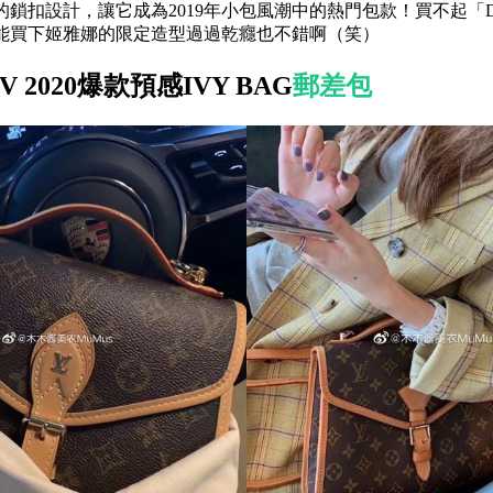
鎖扣設計，讓它成為2019年小包風潮中的熱門包款！買不起「DAU
能買下姬雅娜的限定造型過過乾癮也不錯啊（笑）
 2020爆款預感IVY BAG
郵差包