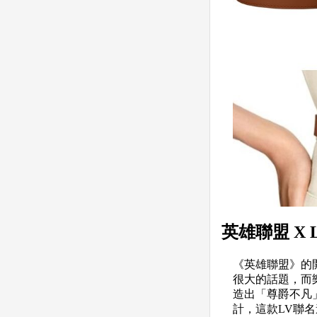
英雄聯盟 X L
《英雄聯盟》的開發
很大的話題，而樂團
造出「尊爵不凡」（P
計，這款LV聯