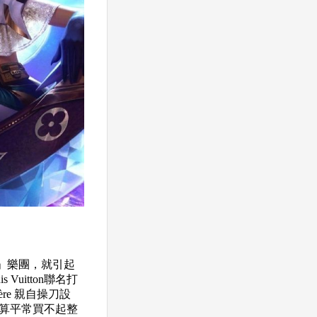
ge」樂團，就引起
uitton聯名打
ère 親自操刀設
就算平常買不起整