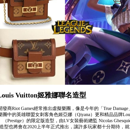
ouis Vuitton姬雅娜聯名造型
商Riot Games經常推出虛擬樂團，像是今年的「True Dama
中的英雄聯盟女刺客角色姬亞娜（Qiyana）更和精品品牌Louis V
restige）的限定版造型，由LV女裝藝術總監 Nicolas Ghesqui
名造型也將會在2020上半年正式推出，讓許多玩家都十分期待，