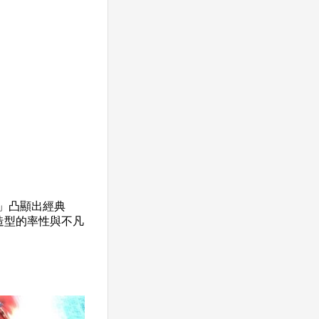
帶」凸顯出經典
娜造型的率性與不凡