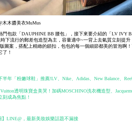
木木醬美衣MuMus
熱門包款「DAUPHINE BB 腰包」，接下來要介紹的「LV IVY
以時下流行的郵差包造型為主，容量適中~一背上去氣質立刻提升
am滿版圖案，搭配上精緻的鎖扣，包包的每一個細節都美的冒泡啊！下
它了！
半年「粉嫩球鞋」推薦!LV、Nike、Adidas、New Balance、Re
 Vuitton透明珠寶盒美哭！加碼MOSCHINO洗衣機造型、Jacquem
立刻成為焦點！
人圈】LINE@，最新美妝娛樂話題不漏接