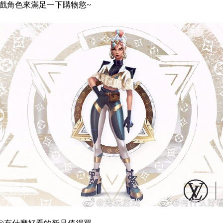
遊戲角色來滿足一下購物慾~