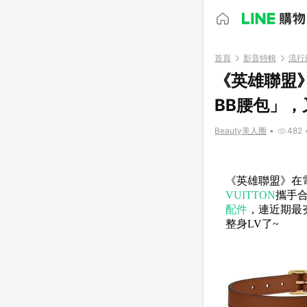
首頁
影音特輯
流行
《英雄聯盟》X
BB腰包」
Beauty美人圈
•
482
《英雄聯盟》在
VUITTON
攜手
配件
，連近期最夯
整身LV了~