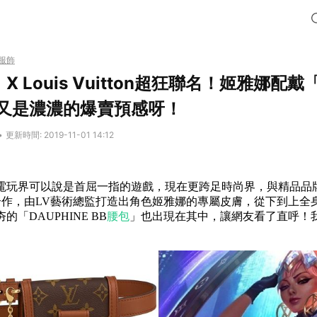
服飾
 Louis Vuitton超狂聯名！姬雅娜配戴「
，又是濃濃的爆賣預感呀！
•
更新時間: 2019-11-01 14:12
電玩界可以說是首屈一指的遊戲，現在更跨足時尚界，與精品品
合作，由LV藝術總監打造出角色姬雅娜的專屬皮膚，從下到上全身
的「DAUPHINE BB
腰包
」也出現在其中，讓網友看了直呼！