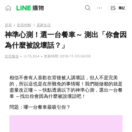
筆記
首頁
影音特輯
居家生活
神準心測！選一台餐車～ 測出「你會因
為什麼被說壞話？」
女生集合
•
15,304
•
更新時間: 2019-11-05 04:06
相信不會有人喜歡在背後被人講壞話，但人不是完美
的，所以這也是在所難免的事情喔！我們能做都的就是
盡量改正嘍～～快點透過以下的神準心測，選出一台餐
車 ～找出你會因為什麼被說壞話吧！
問題：哪一台餐車最吸引你？