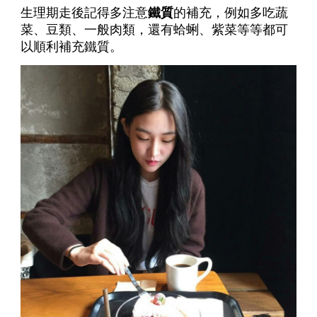
生理期走後記得多注意
鐵質
的補充，例如多吃蔬
菜、豆類、一般肉類，還有蛤蜊、紫菜等等都可
以順利補充鐵質。