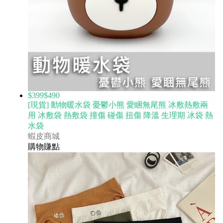
$399
$490
[現貨] 動物暖水袋 憂鬱小熊 愛睏無尾熊 冰敷熱敷兩
用 冰敷袋 熱敷袋 撞傷 碰傷 扭傷 降溫 生理期 冰袋 熱
水袋
蝦皮商城
購物賺點