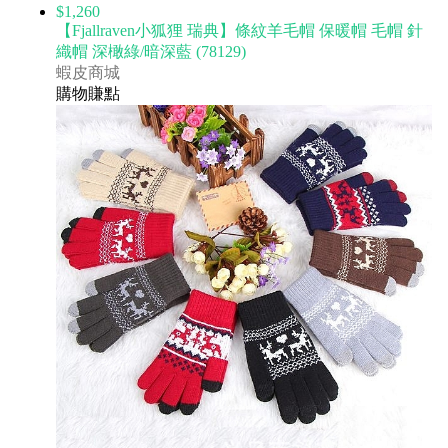
$1,260
【Fjallraven小狐狸 瑞典】條紋羊毛帽 保暖帽 毛帽 針
織帽 深橄綠/暗深藍 (78129)
蝦皮商城
購物賺點