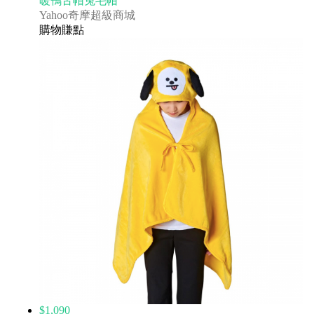
暖鴨舌帽兔毛帽
Yahoo奇摩超級商城
購物賺點
$1,090