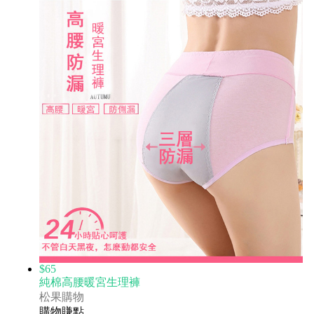
$65
純棉高腰暖宮生理褲
松果購物
購物賺點