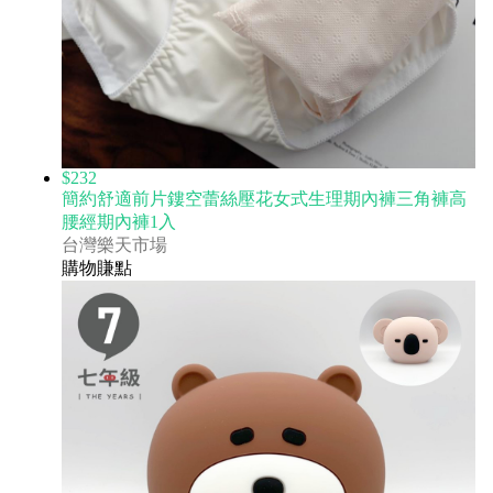
$232
簡約舒適前片鏤空蕾絲壓花女式生理期內褲三角褲高
腰經期內褲1入
台灣樂天市場
購物賺點