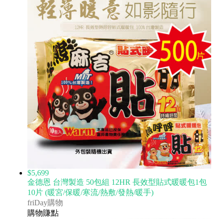
$5,699
金德恩 台灣製造 50包組 12HR 長效型貼式暖暖包1包
10片 (暖宮/保暖/寒流/熱敷/發熱/暖手)
friDay購物
購物賺點