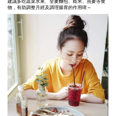
建議多吃蔬菜水果、全麥麵包、糙米、燕麥等食
物，有助調整月經及調理腸胃的作用唷～