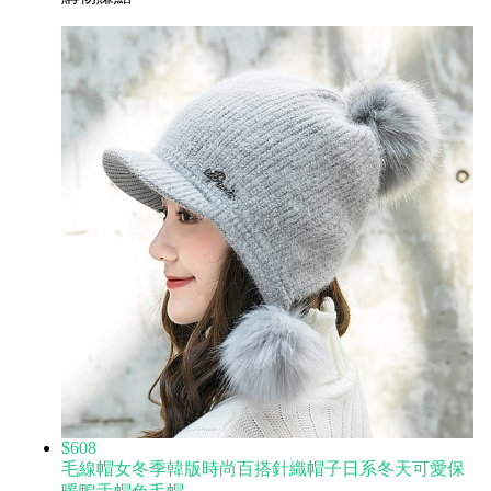
$608
毛線帽女冬季韓版時尚百搭針織帽子日系冬天可愛保