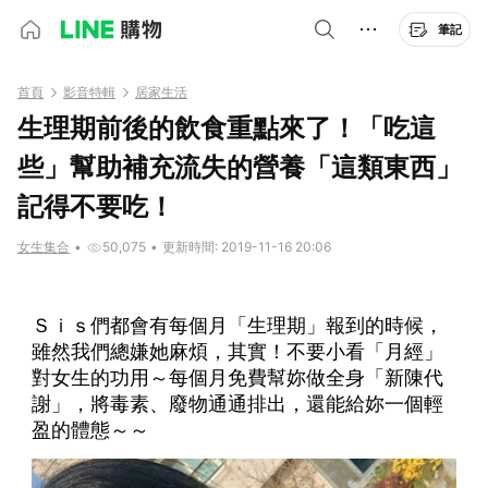
筆記
首頁
影音特輯
居家生活
生理期前後的飲食重點來了！「吃這
些」幫助補充流失的營養「這類東西」
記得不要吃！
女生集合
•
50,075
•
更新時間: 2019-11-16 20:06
Ｓｉｓ們都會有每個月「生理期」報到的時候，
雖然我們總嫌她麻煩，其實！不要小看「月經」
對女生的功用～每個月免費幫妳做全身「新陳代
謝」，將毒素、廢物通通排出，還能給妳一個輕
盈的體態～～