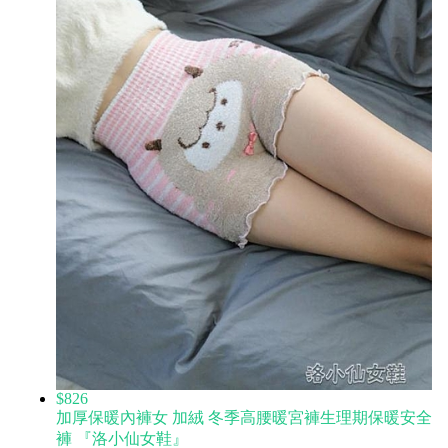
$826
加厚保暖內褲女 加絨 冬季高腰暖宮褲生理期保暖安全
褲 『洛小仙女鞋』